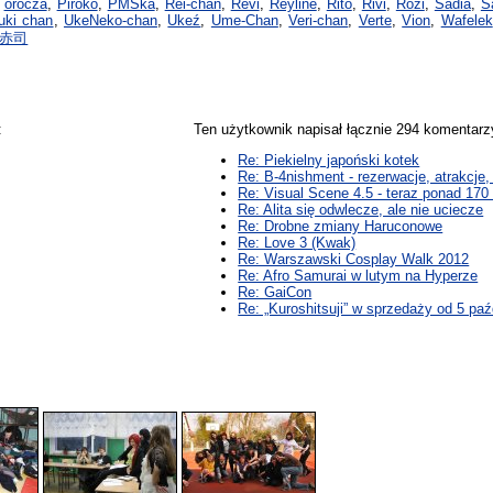
,
orocza
,
Piroko
,
PMSka
,
Rei-chan
,
Revi
,
Reyline
,
Rito
,
Rivi
,
Rozi
,
Sadia
,
S
uki chan
,
UkeNeko-chan
,
Ukeź
,
Ume-Chan
,
Veri-chan
,
Verte
,
Vion
,
Wafelek
赤司
:
Ten użytkownik napisał łącznie 294 komentar
Re: Piekielny japoński kotek
Re: B-4nishment - rezerwacje, atrakcje
Re: Visual Scene 4.5 - teraz ponad 170 
Re: Alita się odwlecze, ale nie uciecze
Re: Drobne zmiany Haruconowe
Re: Love 3 (Kwak)
Re: Warszawski Cosplay Walk 2012
Re: Afro Samurai w lutym na Hyperze
Re: GaiCon
Re: „Kuroshitsuji” w sprzedaży od 5 paź