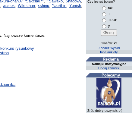
akura-chan07 *Sakcia07*
,
~Sawako
,
Shadowy
,
Czy jesteś botem?
,
wasiek
,
Wiki-chan
,
xshinu
,
YaoShin
,
Yonish
,
tak
1
TRUE
y
zy. Najnowsze komentarze:
Głosów:
79
Zobacz wyniki
, konkurs rysunkowy
Inne ankiety
stron
Reklama
Naklejki motywacyjne
Dodaj sznurek
Polecamy
dziernika
Zrób dobry uczynek. :-)