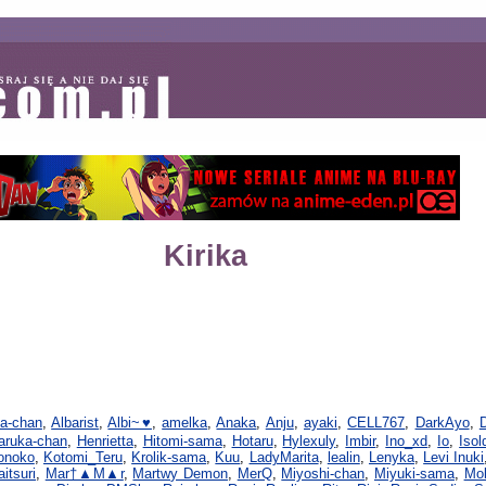
Kirika
la-chan
,
Albarist
,
Albi~♥
,
amelka
,
Anaka
,
Anju
,
ayaki
,
CELL767
,
DarkAyo
,
aruka-chan
,
Henrietta
,
Hitomi-sama
,
Hotaru
,
Hylexuly
,
Imbir
,
Ino_xd
,
Io
,
Isol
onoko
,
Kotomi_Teru
,
Krolik-sama
,
Kuu
,
LadyMarita
,
lealin
,
Lenyka
,
Levi Inuki
itsuri
,
Mar†▲M▲r
,
Martwy Demon
,
MerQ
,
Miyoshi-chan
,
Miyuki-sama
,
Mol