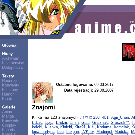
Główna
Niusy
Archiwum
Inne serwisy
Dodaj niusa
Teksty
Recenzje
Ostatnie logowanie:
09.03.2017
Konwenty
Felietony
Data rejestracji:
29.08.2007
Humor
Kiosk
Znajomi
Galerie
Anime
Manga
Kirika ma 123 znajomych:
バウロ230
,
4b1
,
Agii_Chan
,
A
Konwenty
Edzik
,
Ejzja
,
Endzii
,
Ernin
,
Gaia
,
Grisznak
,
Groszek^^
,
H
Cosplay
keichi
,
Kijanka
,
Kinichi
,
Kira91
,
Kiśl
,
Kodama
,
komciak
,
K
Fanarty
luna.martyna
,
Luu
,
Luzgan
,
LVKitty
,
Madimiel
,
Madoka
,
Ma
Komiksy