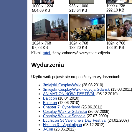
1000 x 736
1000 x 1224
933 x 1000
292,10 KB
504,69 KB
213,64 KB
1024 x 768
1024 x 768
1024 x 768
97,28 KB
122,20 KB
123,91 KB
Kliknij
tutaj
, żeby zobaczyć wszystkie zdjęcia.
Wydarzenia
Użytkownik pojawił się na poniższych wydarzeniach:
3miejski CosplayWalk
(28.08.2010)
3miejski CosplayWalk - edycja Gdańsk
(13.08.2011
ANIMATION NOW! FESTIVAL
(08.12.2010)
Balticon
(10.04.2010)
Baltikon
(12.06.2010)
Chapter 7: Cyberhood
(25.06.2011)
Cosplay Walk w Gdańsku
(26.07.2009)
Cosplay Walk w Sopocie
(27.07.2009)
Ecchicon St Valentine’s Day Festival
(24.02.2007)
Hellcon 3 – Apokalipsa
(08.12.2012)
J-Con
(23.06.2012)