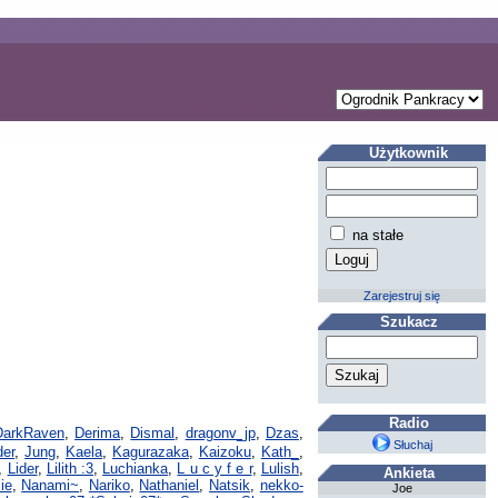
Użytkownik
na stałe
Zarejestruj się
Szukacz
Radio
DarkRaven
,
Derima
,
Dismal
,
dragonv_jp
,
Dzas
,
Słuchaj
der
,
Jung
,
Kaela
,
Kagurazaka
,
Kaizoku
,
Kath_
,
,
Lider
,
Lilith :3
,
Luchianka
,
L u c y f e r
,
Lulish
,
Ankieta
ie
,
Nanami~
,
Nariko
,
Nathaniel
,
Natsik
,
nekko-
Joe