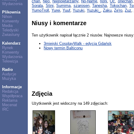
chan
,
Neo
,
Niepowtarzalny
,
No-Name
,
noni
,
Oć
,
onechan
Wydarzenia
Sorala
,
Stini
,
Sumima
,
szarosen
,
Tanesha
,
Tokochan
,
Ts
YumoTroll
,
Yurei
,
Yuuf
,
Yuzuki
,
Yuzuki_
,
Zaku
,
Ze'ro
,
Zuz
,
Plikownia
Nihon
Konwenty
Niusy i komentarze
Media
Teledyski
Zwiastuny
Ten użytkownik napisał łącznie 2 niusów. Najnowsze niusy
Kalendarz
3miejski CosplayWalk - edycja Gdańsk
Rynek
Nowy termin Balticonu
Konwenty
Wydarzenia
Telewizja
Radio
Audycje
Muzyka
Informacje
Redakcja
Zdjęcia
Współpraca
Reklama
Użytkownik jest widoczny na 149 zdjęciach:
Mecenat
IRC