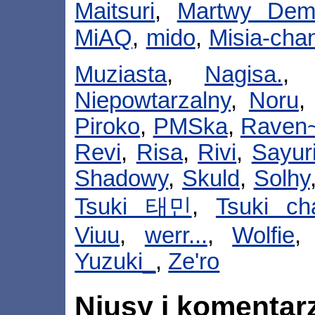
Maitsuri
,
Martwy Dem
MiAQ
,
mido
,
Misia-cha
Muziasta
,
Nagisa.
Niepowtarzalny
,
Noru
Piroko
,
PMSka
,
Raven
Revi
,
Risa
,
Rivi
,
Sayur
Shadowy
,
Skuld
,
Solhy
Tsuki 태민
,
Tsuki ch
Viuu
,
werr...
,
Wolfie
Yuzuki_
,
Ze'ro
Niusy i komentar