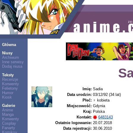
Główna
Niusy
Archiwum
Inne serwisy
Dodaj niusa
Sa
Teksty
Recenzje
Konwenty
Felietony
Imię:
Sadia
Humor
Data urodzin:
03/12/92 (34 lat)
Kiosk
Płeć:
♀ kobieta
Galerie
Miejscowość:
Gdynia
Anime
Kraj:
Polska
Manga
Kontakt:
6483143
Konwenty
Ostatnie logowanie:
20.07.2018
Cosplay
Fanarty
Data rejestracji:
30.06.2010
Komiksy