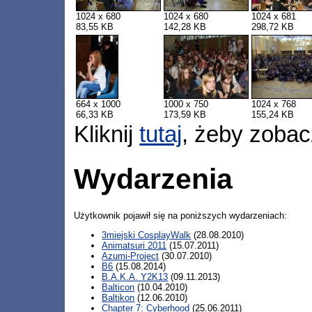
1024 x 680
1024 x 680
1024 x 681
83,55 KB
142,28 KB
298,72 KB
664 x 1000
1000 x 750
1024 x 768
66,33 KB
173,59 KB
155,24 KB
Kliknij
tutaj
, żeby zobac
Wydarzenia
Użytkownik pojawił się na poniższych wydarzeniach:
3miejski CosplayWalk
(28.08.2010)
Animatsuri 2011
(15.07.2011)
Azumi-Project
(30.07.2010)
B6
(15.08.2014)
B.A.K.A. Y2K13
(09.11.2013)
Balticon
(10.04.2010)
Baltikon
(12.06.2010)
Chapter 7: Cyberhood
(25.06.2011)