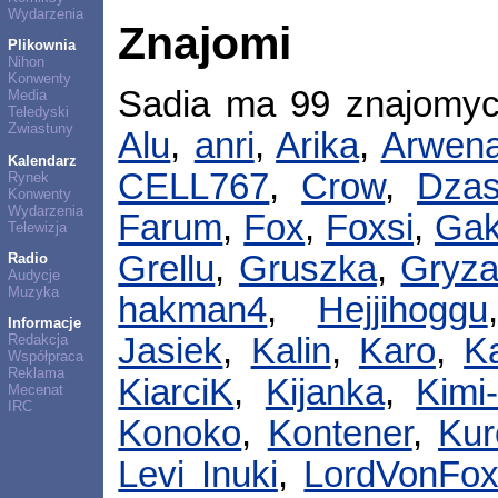
Wydarzenia
Znajomi
Plikownia
Nihon
Konwenty
Sadia ma 99 znajomy
Media
Teledyski
Zwiastuny
Alu
,
anri
,
Arika
,
Arwen
Kalendarz
CELL767
,
Crow
,
Dza
Rynek
Konwenty
Wydarzenia
Farum
,
Fox
,
Foxsi
,
Gak
Telewizja
Grellu
,
Gruszka
,
Gryz
Radio
Audycje
Muzyka
hakman4
,
Hejjihoggu
Informacje
Redakcja
Jasiek
,
Kalin
,
Karo
,
K
Współpraca
Reklama
KiarciK
,
Kijanka
,
Kimi-
Mecenat
IRC
Konoko
,
Kontener
,
Kur
Levi Inuki
,
LordVonFo