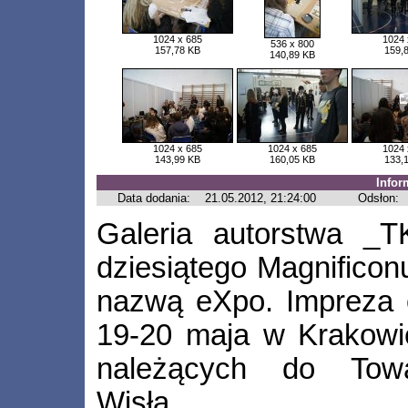
1024 x 685
1024 
536 x 800
157,78 KB
159,
140,89 KB
1024 x 685
1024 x 685
1024 
143,99 KB
160,05 KB
133,
Infor
Data dodania:
21.05.2012, 21:24:00
Odsłon:
Galeria autorstwa _T
dziesiątego Magnificonu
nazwą eXpo. Impreza 
19-20 maja w Krakowie
należących do Towa
Wisła.