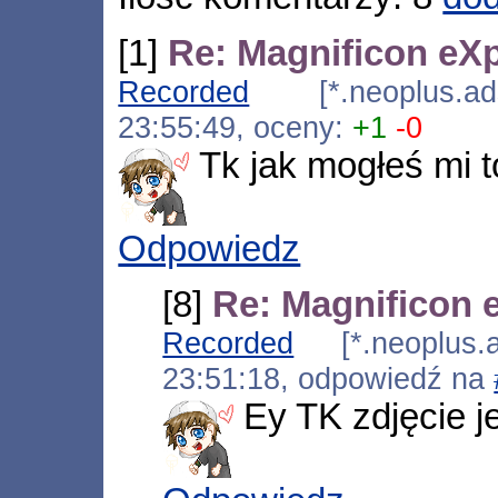
[1]
Re: Magnificon eX
Recorded
[*.neoplus.adsl
23:55:49, oceny:
+1
-0
Tk jak mogłeś mi t
Odpowiedz
[8]
Re: Magnificon 
Recorded
[*.neoplus.ad
23:51:18, odpowiedź na
Ey TK zdjęcie 