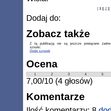
[
1
][
2
][
Dodaj do:
Zobacz także
Z tą publikacją nie są jeszcze powiązane żadne
sznurki.
Dodaj sznurek
Ocena
1
2
3
4
5
7,00/10 (4 głosów)
Komentarze
Ilość komentarzy: 8
dod