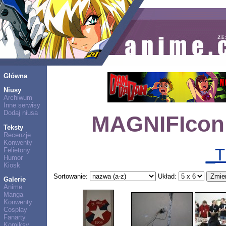
Główna
Niusy
Archiwum
Inne serwisy
Dodaj niusa
MAGNIFIcon 
Teksty
Recenzje
Konwenty
_T
Felietony
Humor
Kiosk
Sortowanie:
Układ:
Galerie
Anime
Manga
Konwenty
Cosplay
Fanarty
Komiksy