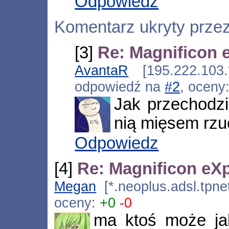
Odpowiedz
Komentarz ukryty prze
[3]
Re: Magnificon 
AvantaR
[195.222.103.
odpowiedź na
#2
, oceny
Jak przechodzi
nią mięsem rzu
Odpowiedz
[4]
Re: Magnificon eX
Megan
[*.neoplus.adsl.tpne
oceny:
+0
-0
ma ktoś może jak