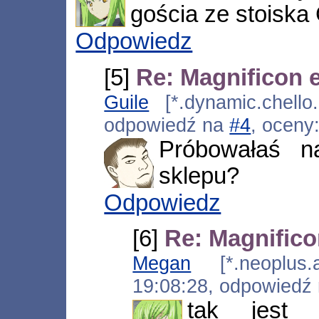
gościa ze stois
Odpowiedz
[5]
Re: Magnificon 
Guile
[*.dynamic.chello.
odpowiedź na
#4
, oceny
Próbowałaś na
sklepu?
Odpowiedz
[6]
Re: Magnific
Megan
[*.neoplus.ad
19:08:28, odpowiedź
tak jest 