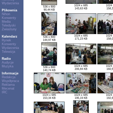
Wydarzenia
1024 x 685
1024 
536 x 800
143,63 KB
158,
90,44 KB
Plikownia
Nihon
Konwenty
Media
Teledyski
Zwiastuny
1024 x 685
1024 
Kalendarz
536 x 800
171,23 KB
158,
Rynek
144,97 KB
Konwenty
Wydarzenia
Telewizja
Radio
Audycje
Muzyka
1024 x 685
1024 
536 x 800
206,84 KB
160,
140,74 KB
Informacje
Redakcja
Współpraca
Reklama
Mecenat
IRC
1024 x 685
1024 x 685
1024 
153,34 KB
195,19 KB
192,