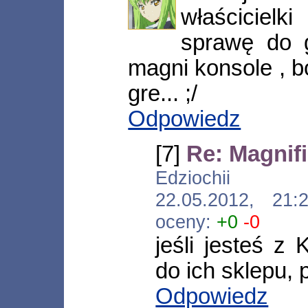
właściciel
sprawę do 
magni konsole , b
gre... ;/
Odpowiedz
[7]
Re: Magnif
Edziochii [*.n
22.05.2012, 21
oceny:
+0
-0
jeśli jesteś z 
do ich sklepu, 
Odpowiedz