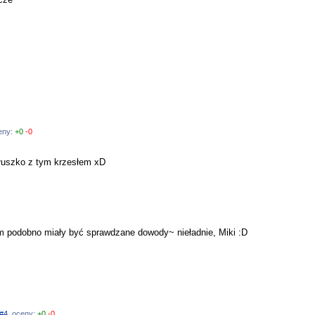
ceny:
+0
-0
błuszko z tym krzesłem xD
rym podobno miały być sprawdzane dowody~ nieładnie, Miki :D
#4
, oceny:
+0
-0