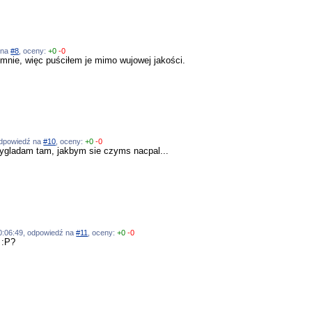
ź na
#8
, oceny:
+0
-0
 mnie, więc puściłem je mimo wujowej jakości.
 odpowiedź na
#10
, oceny:
+0
-0
ygladam tam, jakbym sie czyms nacpal...
 00:06:49, odpowiedź na
#11
, oceny:
+0
-0
 :P?