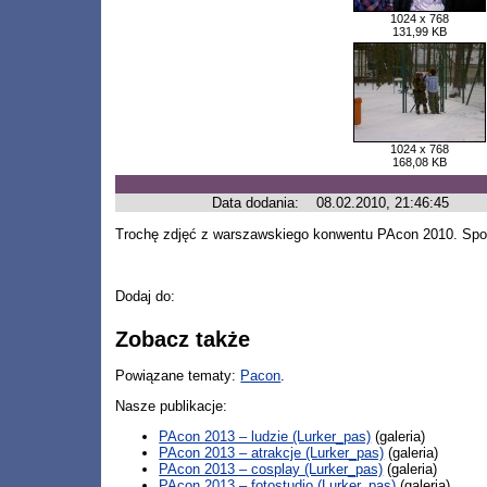
1024 x 768
131,99 KB
1024 x 768
168,08 KB
Data dodania:
08.02.2010, 21:46:45
Trochę zdjęć z warszawskiego konwentu PAcon 2010. Sporo
Dodaj do:
Zobacz także
Powiązane tematy:
Pacon
.
Nasze publikacje:
PAcon 2013 – ludzie (Lurker_pas)
(galeria)
PAcon 2013 – atrakcje (Lurker_pas)
(galeria)
PAcon 2013 – cosplay (Lurker_pas)
(galeria)
PAcon 2013 – fotostudio (Lurker_pas)
(galeria)