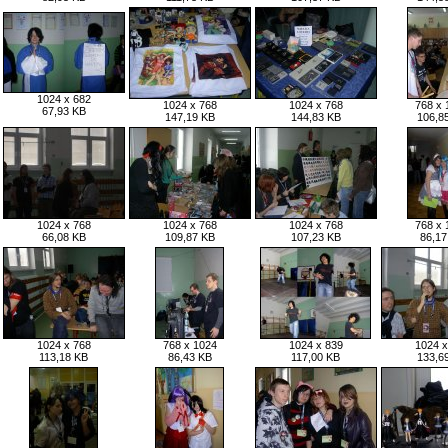
1024 x 682
1024 x 768
1024 x 768
768 x 
67,93 KB
147,19 KB
144,83 KB
106,8
1024 x 768
1024 x 768
1024 x 768
768 x 
66,08 KB
109,87 KB
107,23 KB
86,17
1024 x 768
768 x 1024
1024 x 839
1024 x
113,18 KB
86,43 KB
117,00 KB
133,6