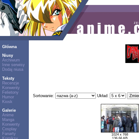
Główna
Niusy
Archiwum
Inne serwisy
Dodaj niusa
Teksty
Recenzje
Konwenty
Felietony
Sortowanie:
Układ:
Humor
Kiosk
Galerie
Anime
Manga
Konwenty
Cosplay
Fanarty
1024 x 768
Komiksy
136,66 KB