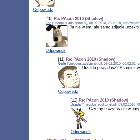
Odpowiedz
[10]
Re: PAcon 2010 (Shadow)
Joe
[*.neoplus.adsl.tpnet.pl], 08.02.2010, 23:49:19, odpowied
Ja nie wiem, ale samo zdjęcie urzekło
Odpowiedz
[11]
Re: PAcon 2010 (Shadow)
Guile
[*.neoplus.adsl.tpnet.pl], 09.02.2010, 00:02:02,
Urzeklo powiadasz? Przeciez w
Odpowiedz
[12]
Re: PAcon 2010 (Shadow)
Usada
[*.neoplus.adsl.tpnet.pl], 09.02.2010,
Czy my o czymś nie wiemy
Odpowiedz