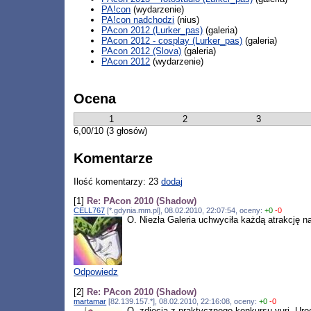
PA!con
(wydarzenie)
PA!con nadchodzi
(nius)
PAcon 2012 (Lurker_pas)
(galeria)
PAcon 2012 - cosplay (Lurker_pas)
(galeria)
PAcon 2012 (Slova)
(galeria)
PAcon 2012
(wydarzenie)
Ocena
1
2
3
6,00/10 (3 głosów)
Komentarze
Ilość komentarzy: 23
dodaj
[1]
Re: PAcon 2010 (Shadow)
CELL767
[*.gdynia.mm.pl], 08.02.2010, 22:07:54, oceny:
+0
-0
O. Niezła Galeria uchwyciła każdą atrakcję n
Odpowiedz
[2]
Re: PAcon 2010 (Shadow)
martamar
[82.139.157.*], 08.02.2010, 22:16:08, oceny:
+0
-0
O, zdjęcia z praktycznego konkursu yuri. Ur