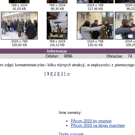
768 x 1024
768 x 1024
1024 x 768
1024 x
91,03 KB
99,35 KB
127,46 KB
88,22
1024 x 768
768 x 1024
1024 x 768
1024 x
150,82 KB
116,12 KB
135,41 KB
109,2
Informacje
Odsłon:
9896
Obrazów:
74
 zdjęć konwentowiczów i kilku różnych atrakcji, w większości z pierwszego 
[
1
][
2
][
3
]
⇒
Inne serwisy:
PAcon 2010 by moston
PAcon 2010 na blogu marchew
Dodaj sznurek