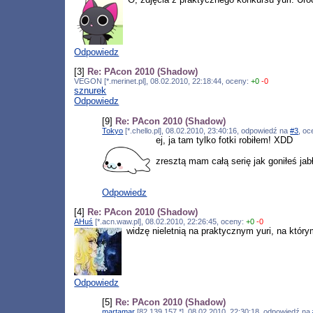
Odpowiedz
[3]
Re: PAcon 2010 (Shadow)
VEGON [*.merinet.pl], 08.02.2010, 22:18:44, oceny:
+0
-0
sznurek
Odpowiedz
[9]
Re: PAcon 2010 (Shadow)
Tokyo
[*.chello.pl], 08.02.2010, 23:40:16, odpowiedź na
#3
, o
ej, ja tam tylko fotki robiłem! XDD
zresztą mam całą serię jak goniłeś ja
Odpowiedz
[4]
Re: PAcon 2010 (Shadow)
AHuś
[*.acn.waw.pl], 08.02.2010, 22:26:45, oceny:
+0
-0
widzę nieletnią na praktycznym yuri, na któ
Odpowiedz
[5]
Re: PAcon 2010 (Shadow)
martamar
[82.139.157.*], 08.02.2010, 22:30:18, odpowiedź na