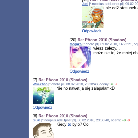
Juki
[*.neoplus.adsl.tpnet.pl], 09.02
ale co? stosunek 
Odpowiedz
[20]
Re: PAcon 2010 (Shadow)
Megaka
[*.chello.pl], 09.02.2010, 14:23:21, 
wiesz zależy...
może nie to, że mniej chę
Odpowiedz
[7]
Re: PAcon 2010 (Shadow)
Wiki-chan
[*.chello.pl], 08.02.2010, 23:38:43, oceny:
+0
-0
Nie no nawet ja się zalapałamxD
Odpowiedz
[8]
Re: PAcon 2010 (Shadow)
Guile
[*.neoplus.adsl.tpnet.pl], 08.02.2010, 23:38:48, oceny:
+0
-0
Kiedy
to
bylo? Oo