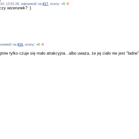
.2010, 13:01:28, odpowiedź na
#17
, oceny:
+0
-0
czy wizerunek? :)
odpowiedź na
#16
, oceny:
+0
-0
tnie tylko czuje się mało atrakcyjna...albo uważa, że jej ciało nie jest "ładne"