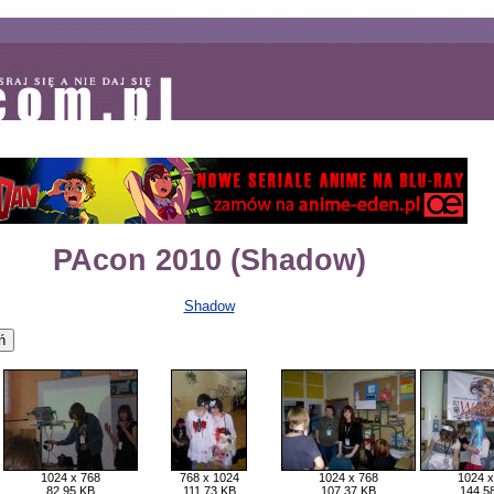
PAcon 2010 (Shadow)
Shadow
1024 x 768
768 x 1024
1024 x 768
1024 x
82,95 KB
111,73 KB
107,37 KB
144,5