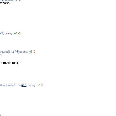
wdzane.
a
#4
, oceny:
+0
-0
odpowiedź na
#6
, oceny:
+0
-0
 :E
e rozbiera :(
:36, odpowiedź na
#16
, oceny:
+0
-0
)