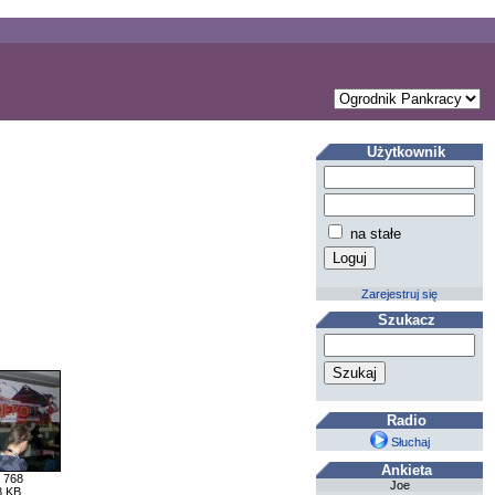
Użytkownik
na stałe
Zarejestruj się
Szukacz
Radio
Słuchaj
Ankieta
 768
Joe
8 KB