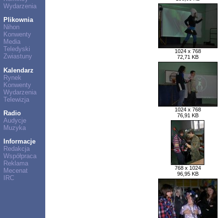
Wydarzenia
Plikownia
Nihon
Konwenty
Media
Teledyski
1024 x 768
Zwiastuny
72,71 KB
Kalendarz
Rynek
Konwenty
Wydarzenia
Telewizja
1024 x 768
Radio
76,91 KB
Audycje
Muzyka
Informacje
Redakcja
Współpraca
Reklama
768 x 1024
Mecenat
96,95 KB
IRC