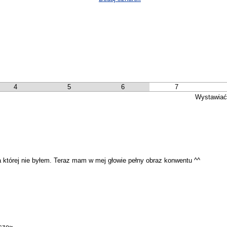
4
5
6
7
Wystawiać
a której nie byłem. Teraz mam w mej głowie pełny obraz konwentu ^^
ocze~