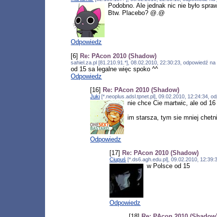
Podobno. Ale jednak nic nie było spra
Btw. Placebo? @.@
Odpowiedz
[6]
Re: PAcon 2010 (Shadow)
sahiel.za.pl [81.210.91.*], 08.02.2010, 22:30:23, odpowiedź n
od 15 sa legalne więc spoko ^^
Odpowiedz
[16]
Re: PAcon 2010 (Shadow)
Juki
[*.neoplus.adsl.tpnet.pl], 09.02.2010, 12:24:34, 
nie chce Cie martwic, ale od 16
im starsza, tym sie mniej chetni
Odpowiedz
[17]
Re: PAcon 2010 (Shadow)
Ciupuś
[*.ds6.agh.edu.pl], 09.02.2010, 12:39
w Polsce od 15
Odpowiedz
[18]
Re: PAcon 2010 (Shadow