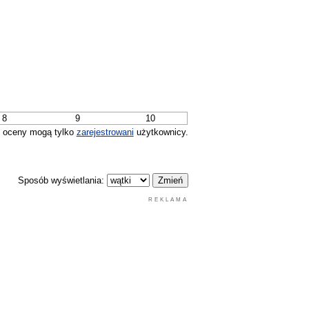
8
9
10
 oceny mogą tylko
zarejestrowani
użytkownicy.
Sposób wyświetlania:
REKLAMA