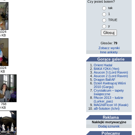
Czy jesteś botem?
tak
1
TRUE
y
1024
5 KB
Głosów:
79
Zobacz wyniki
Inne ankiety
Gorące galerie
Orient Hadal
1024
BAKA Y2K4 (Yen)
 KB
Asucon 3 (Lord Raven)
Asucon 2 (Lord Raven)
Dragon Ball AF
Dzień Kwitnącej Wiśni
2010 (Gargu)
Crystalicum – tapety
świąteczne
PAcon 2013 – ludzie
(Lurker_pas)
 768
MAGNIFIcon VI (Kwak)
9 KB
aB-5olution (Ichri)
Reklama
Naklejki motywacyjne
Dodaj sznurek
Polecamy