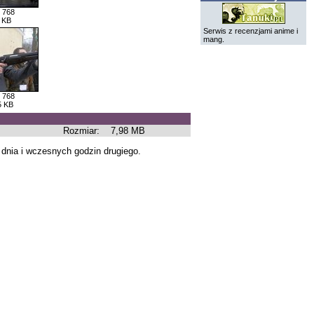
 768
 KB
Serwis z recenzjami anime i
mang.
 768
5 KB
Rozmiar:
7,98 MB
dnia i wczesnych godzin drugiego.