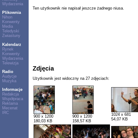
Wydarzenia
Ten użytkownik nie napisał jeszcze żadnego niusa.
Plikownia
Nihon
Konwenty
Media
Teledyski
Zwiastuny
Kalendarz
Rynek
Konwenty
Wydarzenia
Telewizja
Zdjęcia
Radio
Audycje
Użytkownik jest widoczny na 27 zdjęciach:
Muzyka
Informacje
Redakcja
Współpraca
Reklama
Mecenat
IRC
1024 x 681
900 x 1200
900 x 1200
54,07 KB
180,03 KB
158,57 KB