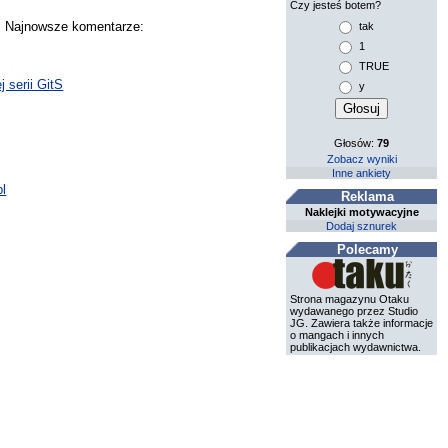
Czy jesteś botem?
y. Najnowsze komentarze:
tak
1
TRUE
 serii GitS
y
Głosów:
79
Zobacz wyniki
Inne ankiety
pl
Reklama
Naklejki motywacyjne
Dodaj sznurek
Polecamy
Strona magazynu Otaku
wydawanego przez Studio
JG. Zawiera także informacje
o mangach i innych
publikacjach wydawnictwa.