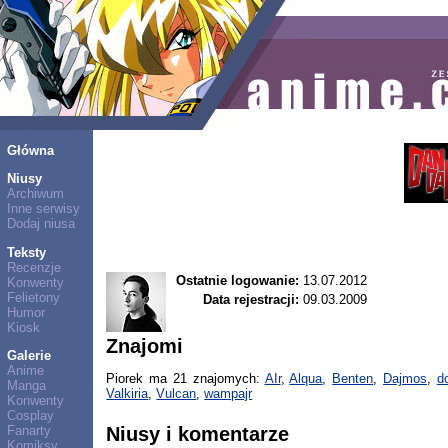
Główna
Niusy
Archiwum
Inne serwisy
Dodaj niusa
Teksty
Recenzje
Ostatnie logowanie:
13.07.2012
Konwenty
Felietony
Data rejestracji:
09.03.2009
Humor
Kiosk
Znajomi
Galerie
Anime
Piorek ma 21 znajomych:
AIr
,
Alqua
,
Benten
,
Dajmos
,
d
Manga
Valkiria
,
Vulcan
,
wampajr
Konwenty
Cosplay
Niusy i komentarze
Fanarty
Komiksy