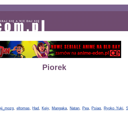
Piorek
oji_mozg
,
eltomas
,
Had
,
Keiy
,
Mangaka
,
Natan
,
Pea
,
Psiaq
,
Ryoko Yuki
,