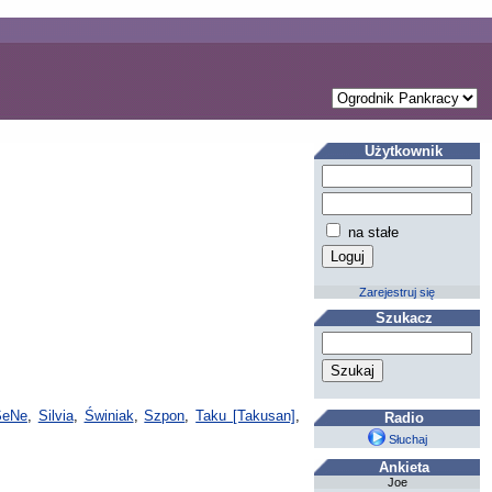
Użytkownik
na stałe
Zarejestruj się
Szukacz
SeNe
,
Silvia
,
Świniak
,
Szpon
,
Taku [Takusan]
,
Radio
Słuchaj
Ankieta
Joe