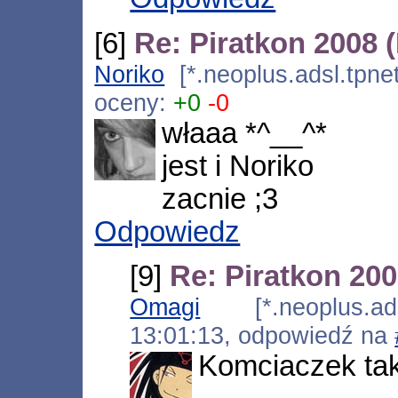
[6]
Re: Piratkon 2008 
Noriko
[*.neoplus.adsl.tpne
oceny:
+0
-0
właaa *^__^*
jest i Noriko
zacnie ;3
Odpowiedz
[9]
Re: Piratkon 20
Omagi
[*.neoplus.adsl
13:01:13, odpowiedź na
Komciaczek tak