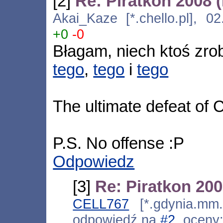
[2]
Re: Piratkon 2008 
Akai_Kaze [*.chello.pl], 0
+0
-0
Błagam, niech ktoś zrob
tego
,
tego
i
tego
The ultimate defeat of 
P.S. No offense :P
Odpowiedz
[3]
Re: Piratkon 20
CELL767
[*.gdynia.mm.
odpowiedź na
#2
, oceny