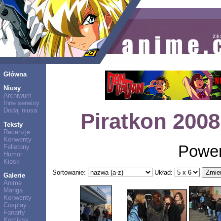
Główna
Niusy
Archiwum
Inne serwisy
Dodaj niusa
Piratkon 2008
Teksty
Recenzje
Konwenty
Power
Felietony
Humor
Kiosk
Sortowanie:
Układ:
Galerie
Anime
Manga
Konwenty
Cosplay
Fanarty
Komiksy