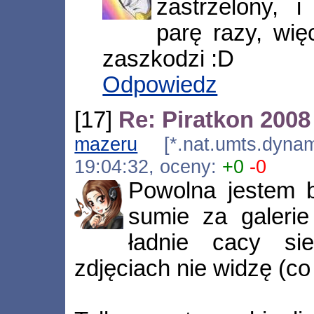
zastrzelony, 
parę razy, wię
zaszkodzi :D
Odpowiedz
[17]
Re: Piratkon 2008
mazeru
[*.nat.umts.dynami
19:04:32, oceny:
+0
-0
Powolna jestem b
sumie za galerie
ładnie cacy si
zdjęciach nie widzę (c