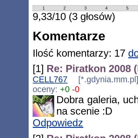
1
2
3
4
5
9,33/10 (3 głosów)
Komentarze
Ilość komentarzy: 17
do
[1]
Re: Piratkon 2008 
CELL767
[*.gdynia.mm.pl
oceny:
+0
-0
Dobra galeria, uc
na scenie :D
Odpowiedz