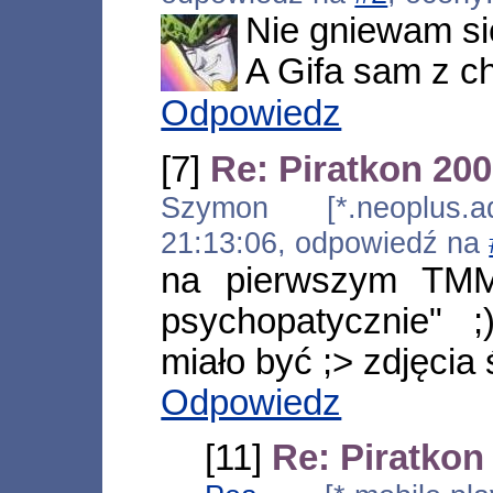
Nie gniewam si
A Gifa sam z c
Odpowiedz
[7]
Re: Piratkon 20
Szymon [*.neoplus.ads
21:13:06, odpowiedź na
na pierwszym TMM
psychopatycznie" 
miało być ;> zdjęcia 
Odpowiedz
[11]
Re: Piratkon