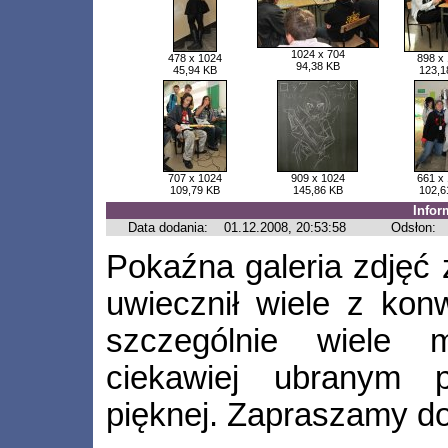
1024 x 704
478 x 1024
898 x
94,38 KB
45,94 KB
123,1
707 x 1024
909 x 1024
661 x
109,79 KB
145,86 KB
102,6
Infor
Data dodania:
01.12.2008, 20:53:58
Odsłon:
Pokaźna galeria zdjęć 
uwiecznił wiele z konw
szczególnie wiele m
ciekawiej ubranym pr
pięknej. Zapraszamy do