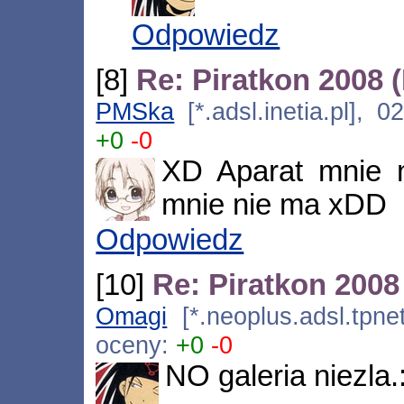
Odpowiedz
[8]
Re: Piratkon 2008 
PMSka
[*.adsl.inetia.pl], 
+0
-0
XD Aparat mnie 
mnie nie ma xDD
Odpowiedz
[10]
Re: Piratkon 2008
Omagi
[*.neoplus.adsl.tpne
oceny:
+0
-0
NO galeria niezla.