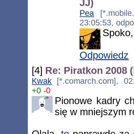
JJ)
Pea
[*.mobile.
23:05:53, odp
Spoko,
Odpowiedz
[4]
Re: Piratkon 2008 
Kwak
[*.comarch.com], 02.
+0
-0
Pionowe kadry ch
się w mniejszym r
Olala,
to
naprawdę za d