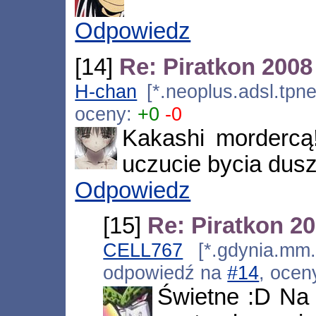
Odpowiedz
[14]
Re: Piratkon 2008
H-chan
[*.neoplus.adsl.tpne
oceny:
+0
-0
Kakashi mordercą
uczucie bycia dus
Odpowiedz
[15]
Re: Piratkon 2
CELL767
[*.gdynia.mm.
odpowiedź na
#14
, ocen
Świetne :D Na