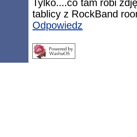
Tylko....co tam robi zd
tablicy z RockBand ro
Odpowiedz