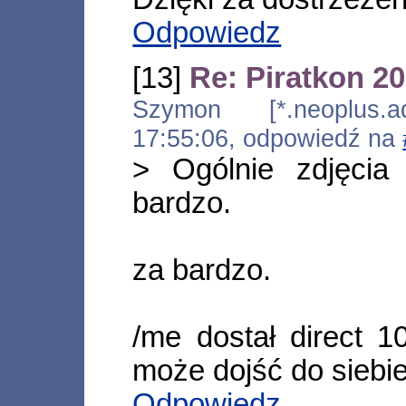
Odpowiedz
[13]
Re: Piratkon 2
Szymon [*.neoplus.ads
17:55:06, odpowiedź na
> Ogólnie zdjęcia 
bardzo.
za bardzo.
/me dostał direct 1
może dojść do siebie
Odpowiedz