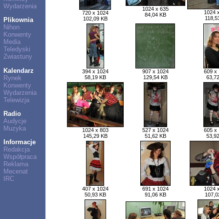
Wydarzenia
1024 x 635
1024 
720 x 1024
84,04 KB
118,5
102,09 KB
Plikownia
Nihon
Konwenty
Media
Teledyski
Zwiastuny
Kalendarz
394 x 1024
907 x 1024
609 x
Rynek
58,19 KB
129,54 KB
63,7
Konwenty
Wydarzenia
Telewizja
Radio
Audycje
Muzyka
1024 x 803
527 x 1024
605 x
145,29 KB
51,62 KB
53,9
Informacje
Redakcja
Współpraca
Reklama
Mecenat
IRC
407 x 1024
691 x 1024
1024 
50,93 KB
91,06 KB
107,0