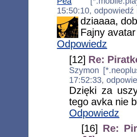
Pea
[*.mobile.play
15:50:10, odpowiedź
dziaaaa, dobr
Fajny avata
Odpowiedz
[12]
Re: Pirat
Szymon [*.neoplus
17:52:33, odpowi
Dzięki za usz
tego avka nie by
Odpowiedz
[16]
Re: Pi