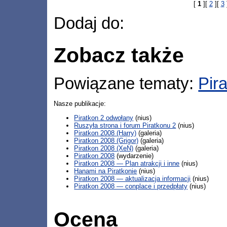
[
1
][
2
][
3
Dodaj do:
Zobacz także
Powiązane tematy:
Pir
Nasze publikacje:
Piratkon 2 odwołany
(nius)
Ruszyła strona i forum Piratkonu 2
(nius)
Piratkon 2008 (Harry)
(galeria)
Piratkon 2008 (Grigor)
(galeria)
Piratkon 2008 (XeN)
(galeria)
Piratkon 2008
(wydarzenie)
Piratkon 2008 — Plan atrakcji i inne
(nius)
Hanami na Piratkonie
(nius)
Piratkon 2008 — aktualizacja informacji
(nius)
Piratkon 2008 — conplace i przedpłaty
(nius)
Ocena