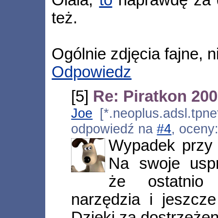
też.
Ogólnie zdjęcia fajne, 
Odpowiedz
[5]
Re: Piratkon 20
Joe
[*.neoplus.adsl.tpne
odpowiedź na
#4
, oceny
Wypadek przy 
Na swoje uspr
że ostatnio
narzędzia i jeszcze
Dzięki za dostrzeżen