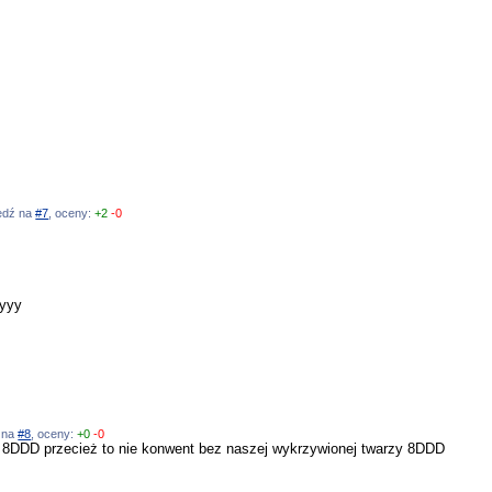
iedź na
#7
, oceny:
+2
-0
dyyy
ź na
#8
, oceny:
+0
-0
 8DDD przecież to nie konwent bez naszej wykrzywionej twarzy 8DDD