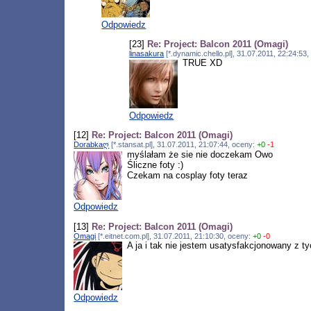
Odpowiedz
[23]
Re: Project: Balcon 2011 (Omagi)
linasakura
[*.dynamic.chello.pl], 31.07.2011, 22:24:5
TRUE XD
Odpowiedz
[12]
Re: Project: Balcon 2011 (Omagi)
Dorabkaღ
[*.stansat.pl], 31.07.2011, 21:07:44, oceny:
+0
-1
myślałam że sie nie doczekam Owo
Śliczne foty :)
Czekam na cosplay foty teraz
Odpowiedz
[13]
Re: Project: Balcon 2011 (Omagi)
Omagi
[*.eitnet.com.pl], 31.07.2011, 21:10:30, oceny:
+0
-0
A ja i tak nie jestem usatysfakcjonowany z ty
Odpowiedz