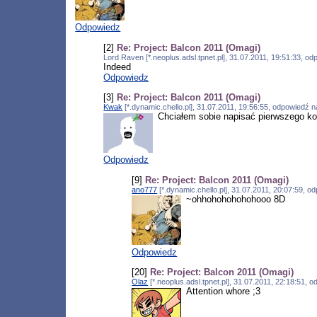
Odpowiedz
[2]
Re: Project: Balcon 2011 (Omagi)
Lord Raven [*.neoplus.adsl.tpnet.pl], 31.07.2011, 19:51:33, o
Indeed
Odpowiedz
[3]
Re: Project: Balcon 2011 (Omagi)
Kwak
[*.dynamic.chello.pl], 31.07.2011, 19:56:55, odpowiedź 
Chciałem sobie napisać pierwszego kom
Odpowiedz
[9]
Re: Project: Balcon 2011 (Omagi)
ano777
[*.dynamic.chello.pl], 31.07.2011, 20:07:59, 
~ohhohohohohohooo 8D
Odpowiedz
[20]
Re: Project: Balcon 2011 (Omagi)
Olaz
[*.neoplus.adsl.tpnet.pl], 31.07.2011, 22:18:51,
Attention whore ;3