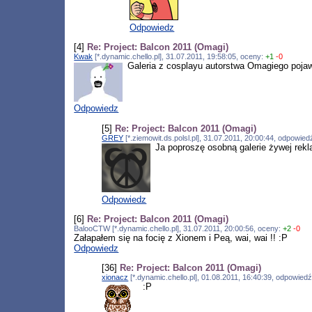
Odpowiedz
[4]
Re: Project: Balcon 2011 (Omagi)
Kwak
[*.dynamic.chello.pl], 31.07.2011, 19:58:05, oceny:
+1
-0
Galeria z cosplayu autorstwa Omagiego pojawi
Odpowiedz
[5]
Re: Project: Balcon 2011 (Omagi)
GREY
[*.ziemowit.ds.polsl.pl], 31.07.2011, 20:00:44, odpowie
Ja poproszę osobną galerie żywej rekl
Odpowiedz
[6]
Re: Project: Balcon 2011 (Omagi)
BalooCTW [*.dynamic.chello.pl], 31.07.2011, 20:00:56, oceny:
+2
-0
Załapałem się na focię z Xionem i Peą, wai, wai !! :P
Odpowiedz
[36]
Re: Project: Balcon 2011 (Omagi)
xionacz
[*.dynamic.chello.pl], 01.08.2011, 16:40:39, odpowied
:P