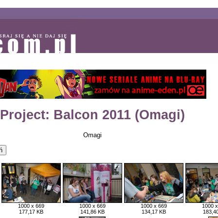
Project: Balcon 2011 (Omagi)
Omagi
1000 x 669
1000 x 669
1000 x 669
1000 x
177,17 KB
141,86 KB
134,17 KB
183,4