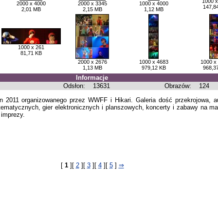
1000 x
2000 x 4000
2000 x 3345
1000 x 4000
147,8
2,01 MB
2,15 MB
1,12 MB
1000 x 261
81,71 KB
2000 x 2676
1000 x 4683
1000 x
1,13 MB
979,12 KB
968,3
Informacje
Odsłon:
13631
Obrazów:
124
n 2011 organizowanego przez WWFF i Hikari. Galeria dość przekrojowa, au
tematycznych, gier elektronicznych i planszowych, koncerty i zabawy na mai
 imprezy.
[
1
][
2
][
3
][
4
][
5
]
⇒