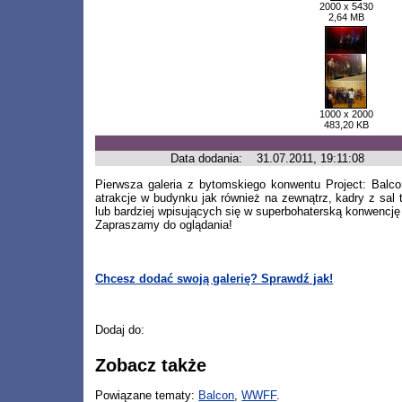
2000 x 5430
2,64 MB
1000 x 2000
483,20 KB
Data dodania:
31.07.2011, 19:11:08
Pierwsza galeria z bytomskiego konwentu Project: Balco
atrakcje w budynku jak również na zewnątrz, kadry z sal 
lub bardziej wpisujących się w superbohaterską konwencję
Zapraszamy do oglądania!
Chcesz dodać swoją galerię? Sprawdź jak!
Dodaj do:
Zobacz także
Powiązane tematy:
Balcon
,
WWFF
.