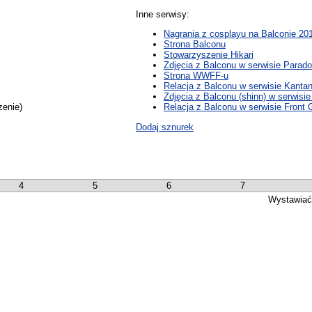
Inne serwisy:
Nagrania z cosplayu na Balconie 20
Strona Balconu
Stowarzyszenie Hikari
Zdjęcia z Balconu w serwisie Parad
Strona WWFF-u
Relacja z Balconu w serwisie Kantan
Zdjęcia z Balconu (shinn) w serwisi
zenie)
Relacja z Balconu w serwisie Front 
Dodaj sznurek
4
5
6
7
Wystawiać