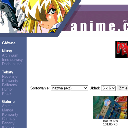
Główna
Niusy
Archiwum
Inne serwisy
Dodaj niusa
Teksty
Recenzje
Konwenty
Felietony
Sortowanie:
Układ:
Humor
Kiosk
Galerie
Anime
Manga
Konwenty
Cosplay
1000 x 669
Fanarty
131,85 KB
Komiksy