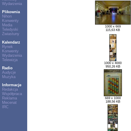
Wydarzenia
Plikownia
Nihon
Konwenty
Media
1000 x 669
Teledyski
115,63 KB
Zwiastuny
Kalendarz
Rynek
Konwenty
Wydarzenia
Telewizja
1000 x 4000
950,26 KB
Radio
Audycje
Muzyka
Informacje
Redakcja
Współpraca
Reklama
669 x 1000
188,56 KB
Mecenat
IRC