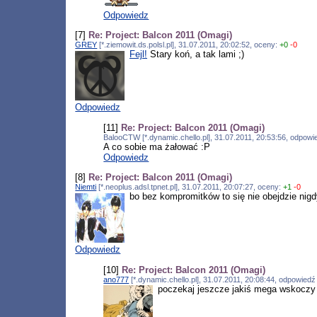
Odpowiedz
[7]
Re: Project: Balcon 2011 (Omagi)
GREY
[*.ziemowit.ds.polsl.pl], 31.07.2011, 20:02:52, oceny:
+0
-0
Fejl!
Stary koń, a tak lami ;)
Odpowiedz
[11]
Re: Project: Balcon 2011 (Omagi)
BalooCTW [*.dynamic.chello.pl], 31.07.2011, 20:53:56, odpow
A co sobie ma żałować :P
Odpowiedz
[8]
Re: Project: Balcon 2011 (Omagi)
Niemti
[*.neoplus.adsl.tpnet.pl], 31.07.2011, 20:07:27, oceny:
+1
-0
bo bez kompromitków to się nie obejdzie nig
Odpowiedz
[10]
Re: Project: Balcon 2011 (Omagi)
ano777
[*.dynamic.chello.pl], 31.07.2011, 20:08:44, odpowied
poczekaj jeszcze jakiś mega wskoczy