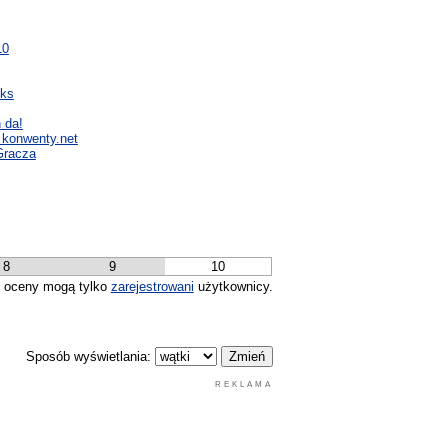
10
oks
 da!
e konwenty.net
Gracza
8
9
10
 oceny mogą tylko
zarejestrowani
użytkownicy.
Sposób wyświetlania:
REKLAMA