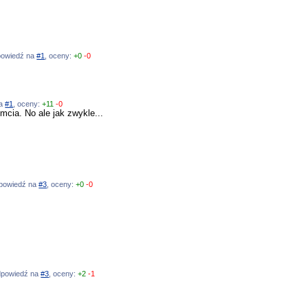
dpowiedź na
#1
, oceny:
+0
-0
na
#1
, oceny:
+11
-0
cia. No ale jak zwykle...
odpowiedź na
#3
, oceny:
+0
-0
 odpowiedź na
#3
, oceny:
+2
-1