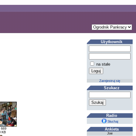
Użytkownik
na stałe
Zarejestruj się
Szukacz
Radio
Słuchaj
 669
Ankieta
0 KB
Joe