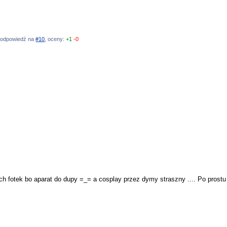
3, odpowiedź na
#10
, oceny:
+1
-0
ch fotek bo aparat do dupy =_= a cosplay przez dymy straszny .... Po prostu 