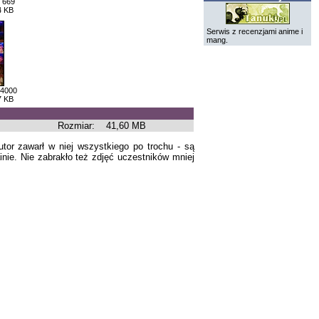
 669
4 KB
Serwis z recenzjami anime i
mang.
 4000
7 KB
Rozmiar:
41,60 MB
tor zawarł w niej wszystkiego po trochu - są
nie. Nie zabrakło też zdjęć uczestników mniej