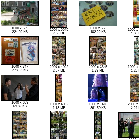
1000 x 669
1000 x 669
2000 x 3345
1000 x
224,99 KB
102,22 KB
2,06 MB
1,08
1000 x 747
2000 x 4092
2000 x 3345
1000 x
278,63 KB
2,57 MB
1,79 MB
1,25
1000 x 669
1000 x 4092
1000 x 1416
2000 x
69,82 KB
1,13 MB
361,59 KB
2,21