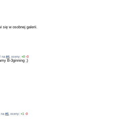
 się w osobnej galerii.
dź na
#4
, oceny:
+0
-0
amy B-3ginning ;)
ź na
#6
, oceny:
+1
-0