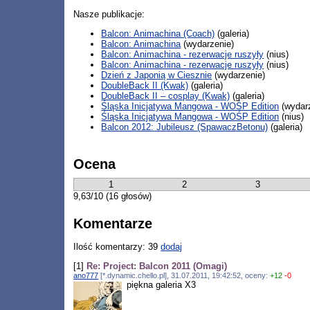
Nasze publikacje:
Balcon: Animachina (Coach)
(galeria)
Balcon: Animachina
(wydarzenie)
Balcon: Animachina - rezerwacje ruszyły
(nius)
Balcon: Animachina - rezerwacje ruszyły
(nius)
Dzień z Japonią w Ciesznie
(wydarzenie)
DoubleBack II (Kwak)
(galeria)
DoubleBack II – cosplay (Kwak)
(galeria)
Śląska Inicjatywa Mangowa - WOŚP Edition
(wydar
Śląska Inicjatywa Mangowa - WOŚP Edition
(nius)
Balcon 2012: Jubileusz (SpawaczBetonu)
(galeria)
Ocena
1
2
3
9,63/10 (16 głosów)
Komentarze
Ilość komentarzy: 39
dodaj
[1]
Re: Project: Balcon 2011 (Omagi)
ano777
[*.dynamic.chello.pl], 31.07.2011, 19:42:52, oceny:
+12
-0
piękna galeria X3