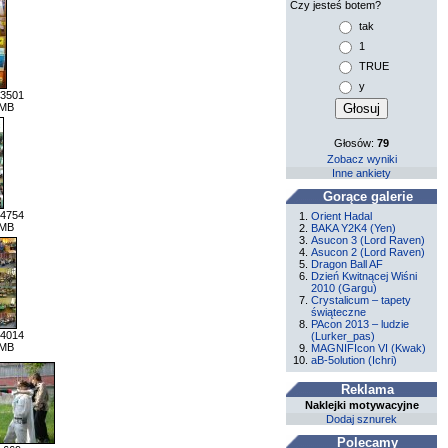
Czy jesteś botem?
tak
1
TRUE
y
 3501
 MB
Głosów:
79
Zobacz wyniki
Inne ankiety
Gorące galerie
 4754
Orient Hadal
 MB
BAKA Y2K4 (Yen)
Asucon 3 (Lord Raven)
Asucon 2 (Lord Raven)
Dragon Ball AF
Dzień Kwitnącej Wiśni
2010 (Gargu)
Crystalicum – tapety
świąteczne
PAcon 2013 – ludzie
 4014
(Lurker_pas)
 MB
MAGNIFIcon VI (Kwak)
aB-5olution (Ichri)
Reklama
Naklejki motywacyjne
Dodaj sznurek
Polecamy