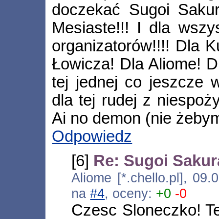
doczekać Sugoi Sakur
Mesiaste!!! I dla wszy
organizatorów!!!! Dla K
Łowicza! Dla Aliome! Dl
tej jednej co jeszcze 
dla tej rudej z niespoż
Ai no demon (nie żebym 
Odpowiedz
[6]
Re: Sugoi Sakur
Aliome [*.chello.pl], 09
na
#4
, oceny:
+0
-0
Czesc Sloneczko! Te