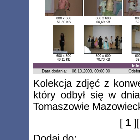
800 x 600
800 x 600
800
51,30 KB
60,69 KB
62
600 x 800
800 x 600
600
48,11 KB
70,73 KB
59
Inf
Data dodania:
08.10.2003, 00:00:00
Odsło
Kolekcja zdjęć z konw
który odbył się w dni
Tomaszowie Mazowiec
[
1
]
Dodaj do: