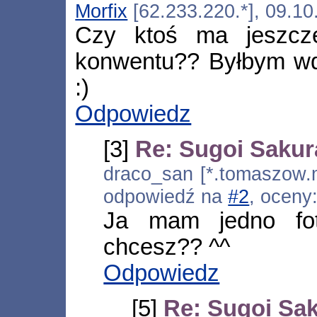
Morfix
[62.233.220.*], 09.10
Czy ktoś ma jeszcze
konwentu?? Byłbym wdz
:)
Odpowiedz
[3]
Re: Sugoi Sakur
draco_san [*.tomaszow.m
odpowiedź na
#2
, oceny
Ja mam jedno fot
chcesz?? ^^
Odpowiedz
[5]
Re: Sugoi Sa