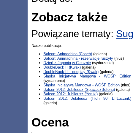
Zobacz także
Powiązane tematy:
Sug
Nasze publikacje:
Balcon: Animachina (Coach)
(galeria)
Balcon: Animachina - rezerwacje ruszyły
(nius)
Dzień z Japonią w Ciesznie
(wydarzenie)
DoubleBack II (Kwak)
(galeria)
DoubleBack II – cosplay (Kwak)
(galeria)
Śląska Inicjatywa Mangowa - WOŚP Edition
(wydarzenie)
Śląska Inicjatywa Mangowa - WOŚP Edition
(nius)
Balcon 2012: Jubileusz (SpawaczBetonu)
(galeria)
Balcon 2012: Jubileusz (Yoruki)
(galeria)
Balcon 2012: Jubileusz (Hichi 90, ElfLucznik)
(galeria)
Ocena