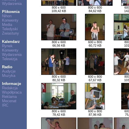
Wydarzenia
800 x 600
800 x 600
600
109,42 KB
84,62 KB
142
Plikownia
Nihon
Konwenty
Media
Teledyski
Zwiastuny
Kalendarz
800 x 600
600 x 800
800
Rynek
66,56 KB
60,72 KB
101
Konwenty
Wydarzenia
Telewizja
Radio
Audycje
Muzyka
800 x 600
600 x 800
800
80,32 KB
67,67 KB
103
Informacje
Redakcja
Współpraca
Reklama
Mecenat
IRC
800 x 600
600 x 800
600
78,42 KB
87,96 KB
75