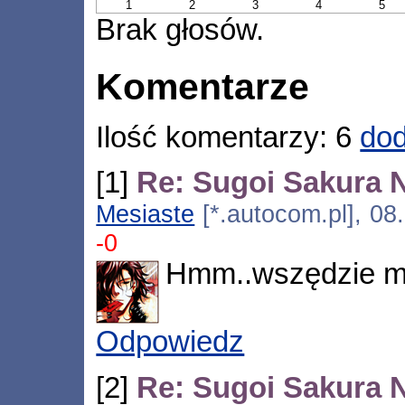
1
2
3
4
5
Brak głosów.
Komentarze
Ilość komentarzy: 6
dod
[1]
Re: Sugoi Sakura 
Mesiaste
[*.autocom.pl], 08
-0
Hmm..wszędzie mn
Odpowiedz
[2]
Re: Sugoi Sakura 