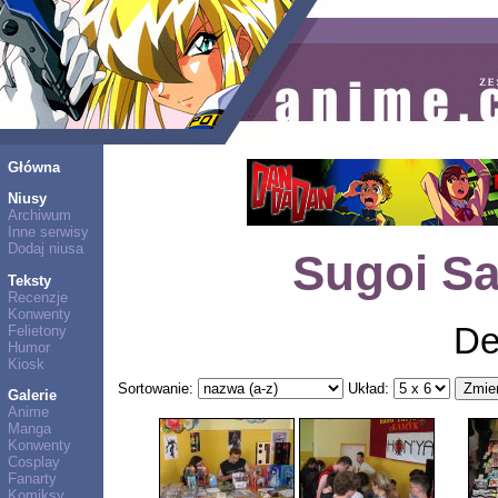
Główna
Niusy
Archiwum
Inne serwisy
Dodaj niusa
Sugoi Sa
Teksty
Recenzje
Konwenty
De
Felietony
Humor
Kiosk
Sortowanie:
Układ:
Galerie
Anime
Manga
Konwenty
Cosplay
Fanarty
Komiksy