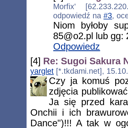
Morfix' [62.233.220
odpowiedź na
#3
, oc
Niom byłoby supe
85@o2.pl lub gg:
Odpowiedz
[4]
Re: Sugoi Sakura 
yarglet
[*.tkdami.net], 15.1
Czy ja komuś poz
zdjęcia publikować
Ja się przed kara
Onchii i ich brawurow
Dance")!!! A tak w og