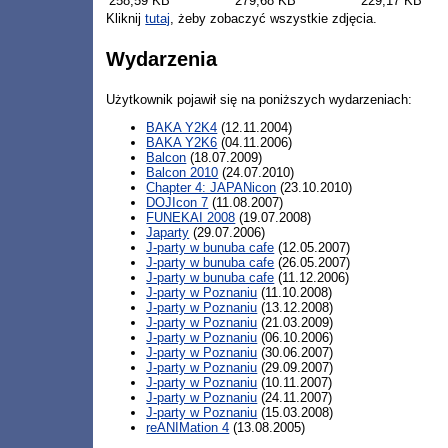
258,59 KB
279,68 KB
229,17 KB
Kliknij
tutaj
, żeby zobaczyć wszystkie zdjęcia.
Wydarzenia
Użytkownik pojawił się na poniższych wydarzeniach:
BAKA Y2K4
(12.11.2004)
BAKA Y2K6
(04.11.2006)
Balcon
(18.07.2009)
Balcon 2010
(24.07.2010)
Chapter 4: JAPANicon
(23.10.2010)
DOJIcon 7
(11.08.2007)
FUNEKAI 2008
(19.07.2008)
Japarty
(29.07.2006)
J-party w bunuba cafe
(12.05.2007)
J-party w bunuba cafe
(26.05.2007)
J-party w bunuba cafe
(11.12.2006)
J-party w Poznaniu
(11.10.2008)
J-party w Poznaniu
(13.12.2008)
J-party w Poznaniu
(21.03.2009)
J-party w Poznaniu
(06.10.2006)
J-party w Poznaniu
(30.06.2007)
J-party w Poznaniu
(29.09.2007)
J-party w Poznaniu
(10.11.2007)
J-party w Poznaniu
(24.11.2007)
J-party w Poznaniu
(15.03.2008)
reANIMation 4
(13.08.2005)