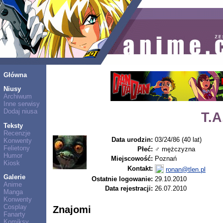
Główna
Niusy
Archiwum
Inne serwisy
Dodaj niusa
T.A
Teksty
Recenzje
Data urodzin:
03/24/86 (40 lat)
Konwenty
Felietony
Płeć:
♂ mężczyzna
Humor
Miejscowość:
Poznań
Kiosk
Kontakt:
ronan@tlen.pl
Galerie
Ostatnie logowanie:
29.10.2010
Anime
Data rejestracji:
26.07.2010
Manga
Konwenty
Cosplay
Znajomi
Fanarty
Komiksy