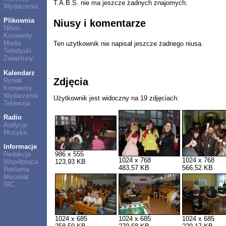
T.A.B.S. nie ma jeszcze żadnych znajomych.
Wydarzenia
Plikownia
Niusy i komentarze
Nihon
Konwenty
Media
Ten użytkownik nie napisał jeszcze żadnego niusa.
Teledyski
Zwiastuny
Kalendarz
Zdjęcia
Rynek
Konwenty
Wydarzenia
Użytkownik jest widoczny na 19 zdjęciach:
Telewizja
Radio
Audycje
Muzyka
Informacje
Redakcja
986 x 555
1024 x 768
1024 x 768
Współpraca
123,93 KB
483,57 KB
566,52 KB
Reklama
Mecenat
IRC
1024 x 685
1024 x 685
1024 x 685