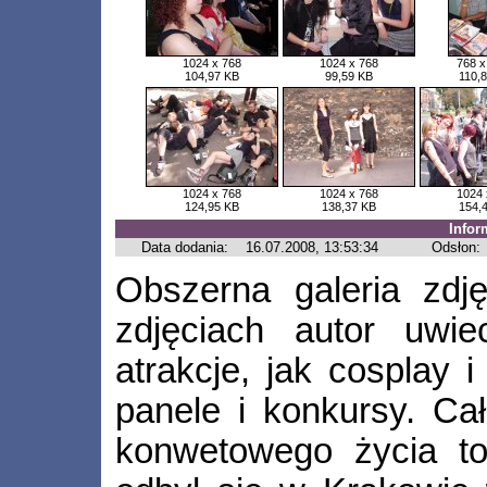
1024 x 768
1024 x 768
768 x
104,97 KB
99,59 KB
110,
1024 x 768
1024 x 768
1024 
124,95 KB
138,37 KB
154,
Infor
Data dodania:
16.07.2008, 13:53:34
Odsłon:
Obszerna galeria zdj
zdjęciach autor uwie
atrakcje, jak cosplay i
panele i konkursy. Cał
konwetowego życia to