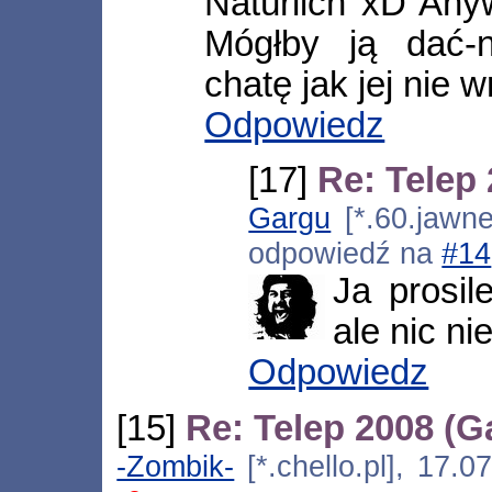
Natürlich xD Anyw
Mógłby ją dać
chatę jak jej nie
Odpowiedz
[17]
Re: Telep
Gargu
[*.60.jawne
odpowiedź na
#14
Ja prosil
ale nic ni
Odpowiedz
[15]
Re: Telep 2008 (G
-Zombik-
[*.chello.pl], 17.