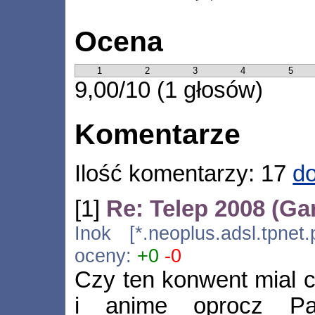
Ocena
1
2
3
4
5
9,00/10 (1 głosów)
Komentarze
Ilość komentarzy: 17
do
[1]
Re: Telep 2008 (Ga
Inok [*.neoplus.adsl.tpnet
oceny:
+0
-0
Czy ten konwent mial 
i anime oprocz Pa