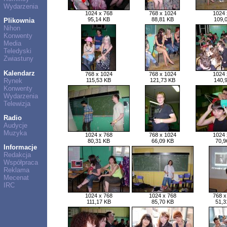
Wydarzenia
1024 x 768
768 x 1024
1024 
95,14 KB
88,81 KB
109,
Plikownia
Nihon
Konwenty
Media
Teledyski
Zwiastuny
Kalendarz
768 x 1024
768 x 1024
1024 
Rynek
115,53 KB
121,73 KB
140,
Konwenty
Wydarzenia
Telewizja
Radio
Audycje
Muzyka
1024 x 768
768 x 1024
1024 
80,31 KB
66,09 KB
70,9
Informacje
Redakcja
Współpraca
Reklama
Mecenat
IRC
1024 x 768
1024 x 768
768 x
111,17 KB
85,70 KB
51,3