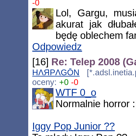
-0
Lol, Gargu, musi
akurat jak dłub
będę oblechem f
Odpowiedz
[16]
Re: Telep 2008 (G
HΛЯPΛGŌN
[*.adsl.inetia
oceny:
+0
-0
WTF 0_o
Normalnie horror :|
Iggy Pop Junior ??