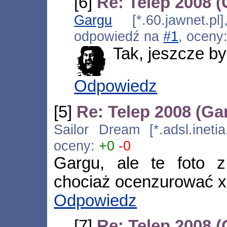
[6]
Re: Telep 2008 
Gargu
[*.60.jawnet.pl
odpowiedź na
#1
, oceny
Tak, jeszcze by
Odpowiedz
[5]
Re: Telep 2008 (Ga
Sailor Dream [*.adsl.inetia
oceny:
+0
-0
Gargu, ale te foto 
chociaż ocenzurować
Odpowiedz
[7]
Re: Telep 2008 