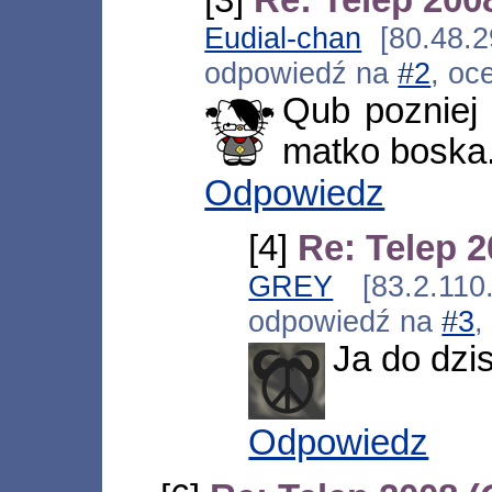
Eudial-chan
[80.48.29
odpowiedź na
#2
, oc
Qub pozniej
matko boska..
Odpowiedz
[4]
Re: Telep 
GREY
[83.2.110.
odpowiedź na
#3
,
Ja do dzis
Odpowiedz