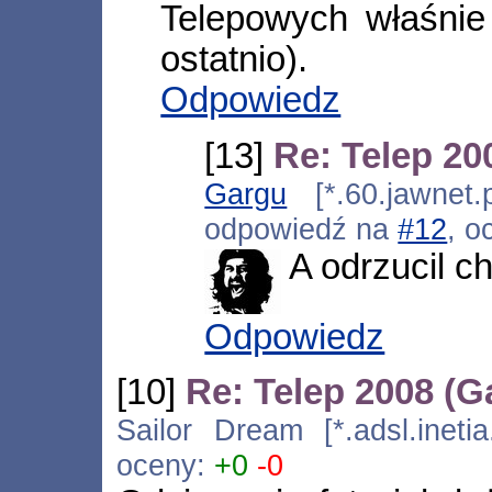
Telepowych właśnie 
ostatnio).
Odpowiedz
[13]
Re: Telep 20
Gargu
[*.60.jawnet.
odpowiedź na
#12
, o
A odrzucil c
Odpowiedz
[10]
Re: Telep 2008 (G
Sailor Dream [*.adsl.inetia
oceny:
+0
-0