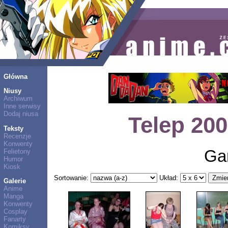
Główna
Niusy
Archiwum
Inne serwisy
Dodaj niusa
Telep 200
Teksty
Recenzje
Konwenty
Ga
Felietony
Humor
Kiosk
Sortowanie:
Układ:
Galerie
Anime
Manga
Konwenty
Cosplay
Fanarty
Komiksy