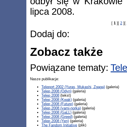
odbył się w Krakowie
lipca 2008.
[
1
][
2
][
Dodaj do:
Zobacz także
Powiązane tematy:
Tele
Nasze publikacje:
Teleport 2002 (Yuras, Mukashi, Zgaga)
(galeria)
Telep 2008 (Odyn)
(galeria)
Telep 2008
(tekst)
Telep 2008 (Kwak)
(galeria)
Telep 2008 (Future)
(galeria)
Telep 2008 (yami-norka)
(galeria)
Telep 2008 (GaLL)
(galeria)
Telep 2008 (Greed)
(galeria)
Telep 2008 (Yen)
(galeria)
The Fandom Initiative
(plik)