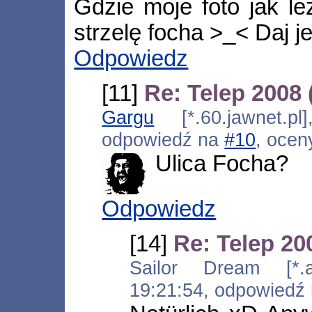
Gdzie moje foto jak le
strzelę focha >_< Daj je 
Odpowiedz
[11]
Re: Telep 2008
Gargu
[*.60.jawnet.pl
odpowiedź na
#10
, ocen
Ulica Focha?
Odpowiedz
[14]
Re: Telep 20
Sailor Dream [*.ads
19:21:54, odpowiedź