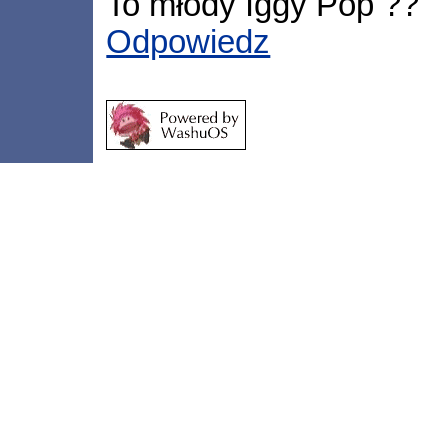
To młody Iggy Pop ??
Odpowiedz