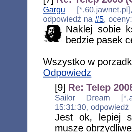
Gargu
[*.60.jawnet.pl
odpowiedź na
#5
, oceny
Naklej sobie 
bedzie pasek c
Wszystko w porzadku
Odpowiedz
[9]
Re: Telep 200
Sailor Dream [*.ads
15:31:30, odpowiedź
Jest ok, lepiej 
muszę obrzydliwe