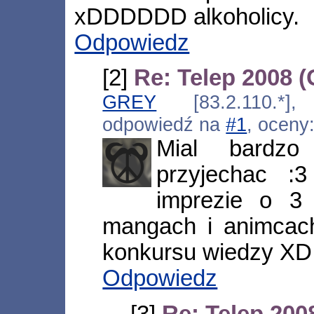
xDDDDDD alkoholicy.
Odpowiedz
[2]
Re: Telep 2008 
GREY
[83.2.110.*],
odpowiedź na
#1
, oceny
Mial bardzo
przyjechac 
imprezie o 3
mangach i animcach
konkursu wiedzy XD
Odpowiedz
[3]
Re: Telep 200