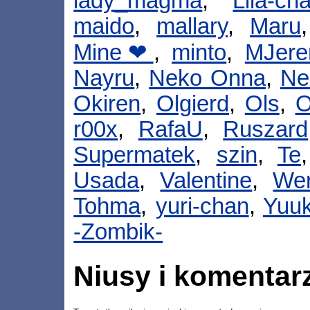
lady_magma
,
Lila-ch
maido
,
mallary
,
Maru
Mine❤
,
minto
,
MJer
Nayru
,
Neko Onna
,
Ne
Okiren
,
Olgierd
,
Ols
,
O
r00x
,
RafaU
,
Ruszard
Supermatek
,
szin
,
Te
Usada
,
Valentine
,
We
Tohma
,
yuri-chan
,
Yuuk
-Zombik-
Niusy i komentar