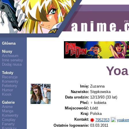
Główna
Niusy
Archiwum
Inne serwisy
Dodaj niusa
Yoa
Teksty
Recenzje
Konwenty
Felietony
Imię:
Zuzanna
Humor
Nazwisko:
Stępkowska
Kiosk
Data urodzin:
12/13/93 (33 lat)
Galerie
Płeć:
♀ kobieta
Anime
Miejscowość:
Łódź
Manga
Kraj:
Polska
Konwenty
Kontakt:
Cosplay
7952353
yoakem
Fanarty
Ostatnie logowanie:
03.03.2011
Komiksy