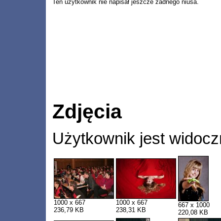
Ten użytkownik nie napisał jeszcze żadnego niusa.
Zdjęcia
Użytkownik jest widocz
1000 x 667
1000 x 667
667 x 1000
236,79 KB
238,31 KB
220,08 KB