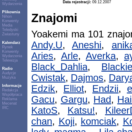
Data rejestracji:
09.12.2007
Wydarzenia
Plikownia
Znajomi
Nihon
Konwenty
Media
Teledyski
Yoakemi ma 101 znaj
Zwiastuny
Andy.U
,
Aneshi
,
anik
Kalendarz
Rynek
Konwenty
Aries
,
Arle
,
Averka
,
a
Wydarzenia
Telewizja
Black_Dahlia
,
Blacki
Radio
Audycje
Cwistak
,
Dajmos
,
Dary
Muzyka
Informacje
Edzik
,
Elliot
,
Endzii
,
e
Redakcja
Współpraca
Gacu
,
Gargu
,
Had
,
Ha
Reklama
Mecenat
KatoS
,
Katsu!
,
Kilee
IRC
chan
,
Koji
,
komciak
,
K