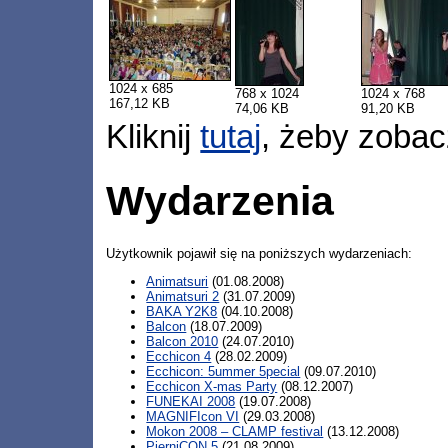
1024 x 685
768 x 1024
1024 x 768
167,12 KB
74,06 KB
91,20 KB
Kliknij
tutaj
, żeby zobac
Wydarzenia
Użytkownik pojawił się na poniższych wydarzeniach:
Animatsuri
(01.08.2008)
Animatsuri 2
(31.07.2009)
BAKA Y2K8
(04.10.2008)
Balcon
(18.07.2009)
Balcon 2010
(24.07.2010)
Ecchicon 4
(28.02.2009)
Ecchicon: 5ummer 5pecial
(09.07.2010)
Ecchicon X-mas Party
(08.12.2007)
FUNEKAI 2008
(19.07.2008)
MAGNIFIcon VI
(29.03.2008)
Mokon 2008 – CLAMP festival
(13.12.2008)
PierniCON 5
(21.08.2009)