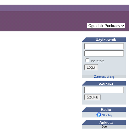
Użytkownik
na stałe
Zarejestruj się
Szukacz
Radio
Słuchaj
Ankieta
Joe