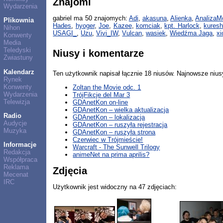
Znajomi
Wydarzenia
gabriel ma 50 znajomych:
Adi
,
akasuna
,
Alienka
,
AnalizaM
Plikownia
Hades
,
hyoger
,
Joe
,
Kazee
,
komciak
,
kpt. Harlock
,
kuresh
Nihon
USAGI_
,
Uzu
,
Vivi_IW
,
Vulcan
,
wasiek
,
Wiedźma Jaga
,
x
Konwenty
Media
Teledyski
Niusy i komentarze
Zwiastuny
Kalendarz
Ten użytkownik napisał łącznie 18 niusów. Najnowsze nius
Rynek
Konwenty
Zoltan the Movie odc. 1
Wydarzenia
TrójFikcje del Mar 3
Telewizja
GDAnetKon on-line
GDAnetKon – wielka aktualizacja
Radio
GDAnetKon – lokalizacja
Audycje
GDAnetKon – ruszyła rejestracja
Muzyka
GDAnetKon – ruszyła strona
Czerwiec w Trójmieście!
Informacje
Warcraft - The Sunwell Trilogy
Redakcja
animeNet na prima aprilis?
Współpraca
Reklama
Zdjęcia
Mecenat
IRC
Użytkownik jest widoczny na 47 zdjęciach: