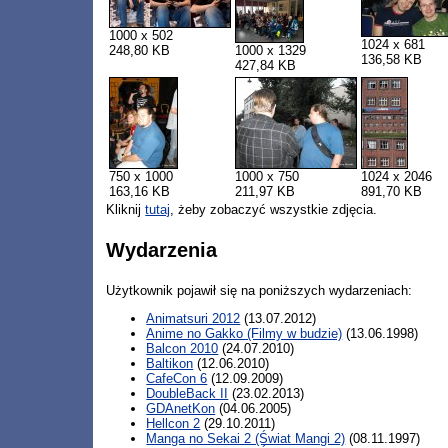
1000 x 502
1024 x 681
248,80 KB
1000 x 1329
136,58 KB
427,84 KB
750 x 1000
1000 x 750
1024 x 2046
163,16 KB
211,97 KB
891,70 KB
Kliknij
tutaj
, żeby zobaczyć wszystkie zdjęcia.
Wydarzenia
Użytkownik pojawił się na poniższych wydarzeniach:
Animatsuri 2012
(13.07.2012)
Anime no Gakko (Filmy w budzie)
(13.06.1998)
Balcon 2010
(24.07.2010)
Baltikon
(12.06.2010)
CafeCon 6
(12.09.2009)
DoubleBack II
(23.02.2013)
GDAnetKon
(04.06.2005)
Hellcon 2
(29.10.2011)
Manga no Sekai 2 (Świat Mangi 2)
(08.11.1997)