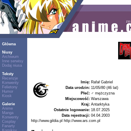
Główna
Niusy
Archiwum
Inne serwisy
Dodaj niusa
Teksty
Recenzje
Imię:
Rafał Gabriel
Konwenty
Felietony
Data urodzin:
11/05/80 (46 lat)
Humor
Płeć:
♂ mężczyzna
Kiosk
Miejscowość:
Warszawa
Galerie
Kraj:
Antarktyka
Anime
Ostatnie logowanie:
18.07.2025
Manga
Data rejestracji:
04.04.2003
Konwenty
http://www.gildia.pl http://www.ars.com.pl
Cosplay
Fanarty
Komiksy