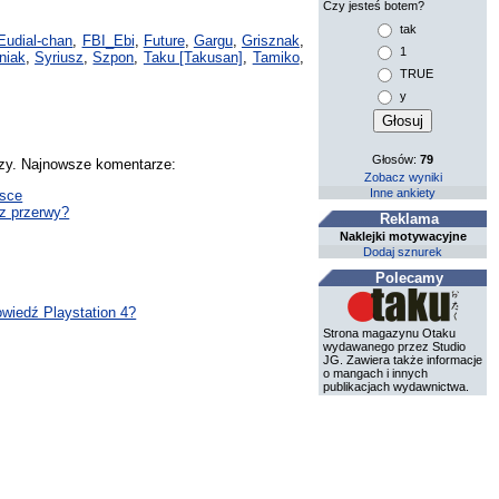
Czy jesteś botem?
tak
Eudial-chan
,
FBI_Ebi
,
Future
,
Gargu
,
Grisznak
,
1
niak
,
Syriusz
,
Szpon
,
Taku [Takusan]
,
Tamiko
,
TRUE
y
Głosów:
79
rzy. Najnowsze komentarze:
Zobacz wyniki
Inne ankiety
sce
ez przerwy?
Reklama
Naklejki motywacyjne
Dodaj sznurek
Polecamy
owiedź Playstation 4?
Strona magazynu Otaku
wydawanego przez Studio
JG. Zawiera także informacje
o mangach i innych
publikacjach wydawnictwa.