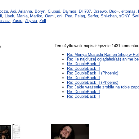
oczu
,
Aoi
,
Arianna
,
Boryn
,
Ciupuś
,
Dajmos
,
DH707
,
Drzewo
,
Duo~
,
eltomas
,
ii
,
Lisek
,
Mania
,
Mariko
,
Oami
,
oni
,
Pea
,
Psiaq
,
Serfer
,
Shi-chan
,
sONY
,
Świ
ionacz
,
Yasiu
,
Zbysiu
,
Zell
y:
Ten użytkownik napisał łącznie 1431 komenta
Re: Menya Musashi Ramen Shop w Pol
Re: Ile najdłużej oglądałeś(aś) anime b
Re: DoubleBack II
Re: DoubleBack II
Re: DoubleBack II (Phoenix)
Re: DoubleBack II
Re: DoubleBack II (Phoenix)
Re: Jakie wrażenie zrobiła na tobie zap
Re: DoubleBack II
Re: DoubleBack II