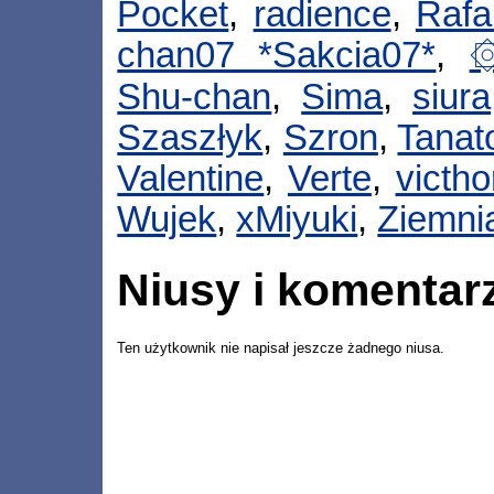
Pocket
,
radience
,
Raf
chan07 *Sakcia07*
,
Shu-chan
,
Sima
,
siura
Szaszłyk
,
Szron
,
Tanat
Valentine
,
Verte
,
victho
Wujek
,
xMiyuki
,
Ziemni
Niusy i komentar
Ten użytkownik nie napisał jeszcze żadnego niusa.