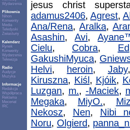
jesus christ supers
Wydarzenia
Plikownia
adamus2406
,
Agrest
,
A
Nihon
Konwenty
Ana/Rena
,
Aralka
,
Ara
Media
Teledyski
Zwiastuny
Asashin
,
Avi
,
Ayane
Kalendarz
Cielu
,
Cobra
,
Ed
Rynek
Konwenty
Wydarzenia
GakushiMyuca
,
Gniew
Telewizja
Helvi
,
heroin
,
Jaby
Radio
Audycje
Muzyka
Kiruszna
,
Kiśl
,
Kjóik
,
K
Informacje
Luzgan
,
m.
,
-Maciek
,
Redakcja
Współpraca
Reklama
Megaka
,
MiyO.
,
Miz
Mecenat
IRC
Nekosz
,
Nen
,
Nibi 
Noru
,
Olgierd
,
panna_n