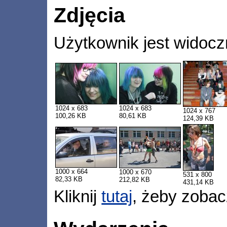
Zdjęcia
Użytkownik jest widocz
1024 x 683
1024 x 683
1024 x 767
100,26 KB
80,61 KB
124,39 KB
1000 x 664
1000 x 670
531 x 800
82,33 KB
212,82 KB
431,14 KB
Kliknij
tutaj
, żeby zobac