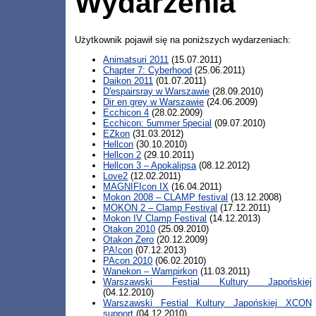
Wydarzenia
Użytkownik pojawił się na poniższych wydarzeniach:
Animatsuri 2011
(15.07.2011)
Chapter 7: Cyberhood
(25.06.2011)
Daikon 2011
(01.07.2011)
D'espairsray w Warszawie
(28.09.2010)
Dir en grey w Warszawie
(24.06.2009)
Ecchicon 4
(28.02.2009)
Ecchicon: 5ummer 5pecial
(09.07.2010)
EZkon
(31.03.2012)
Hellcon
(30.10.2010)
Hellcon 2
(29.10.2011)
Hellcon 3 – Apokalipsa
(08.12.2012)
Love2
(12.02.2011)
MAGNIFIcon IX
(16.04.2011)
Mokon 2008 – CLAMP festival
(13.12.2008)
MOKON 2 – Clamp Festival
(17.12.2011)
Mokon IV Clamp Festival
(14.12.2013)
Otakon 2010
(25.09.2010)
Otakon Zero
(20.12.2009)
PA!con
(07.12.2013)
PAcon 2010
(06.02.2010)
Wanekon – Wampirkon
(11.03.2011)
Warszawski Festial Kultury Japońskiej
(04.12.2010)
Warszawski Festial Kultury Japońskiej XCON
support
(04.12.2010)