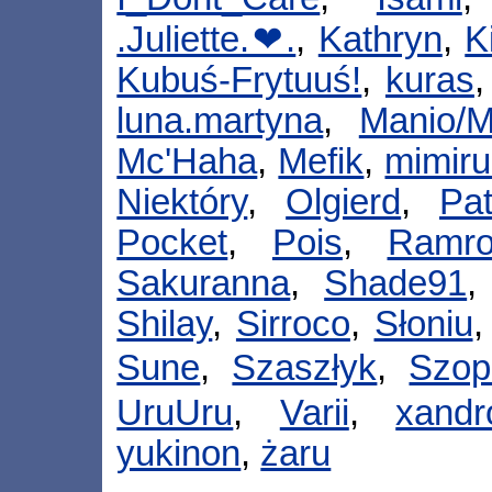
.Juliette.❤.
,
Kathryn
,
K
Kubuś-Frytuuś!
,
kuras
luna.martyna
,
Manio/M
Mc'Haha
,
Mefik
,
mimir
Niektóry
,
Olgierd
,
Pat
Pocket
,
Pois
,
Ramro
Sakuranna
,
Shade91
Shilay
,
Sirroco
,
Słoniu
Sune
,
Szaszłyk
,
Szop
UruUru
,
Varii
,
xandr
yukinon
,
żaru