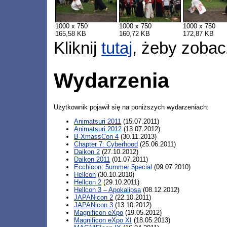
1000 x 750
1000 x 750
1000 x 750
165,58 KB
160,72 KB
172,87 KB
Kliknij
tutaj
, żeby zobac
Wydarzenia
Użytkownik pojawił się na poniższych wydarzeniach:
Animatsuri 2011
(15.07.2011)
Animatsuri 2012
(13.07.2012)
B-XmassCon 4
(30.11.2013)
Chapter 7: Cyberhood
(25.06.2011)
Daikon 2
(27.10.2012)
Daikon 2011
(01.07.2011)
Ecchicon: 5ummer 5pecial
(09.07.2010)
Hellcon
(30.10.2010)
Hellcon 2
(29.10.2011)
Hellcon 3 – Apokalipsa
(08.12.2012)
JAPANicon 2
(22.10.2011)
JAPANicon 3
(13.10.2012)
Magnificon eXpo
(19.05.2012)
Magnificon eXpo XI
(18.05.2013)