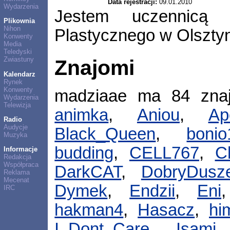
Data rejestracji:
09.01.2010
Wydarzenia
Jestem uczennicą 
Plikownia
Nihon
Plastycznego w Olszty
Konwenty
Media
Teledyski
Zwiastuny
Znajomi
Kalendarz
Rynek
Konwenty
madziaae ma 84 zna
Wydarzenia
Telewizja
animka
,
Aniou
,
Ap
Radio
Audycje
Black_Queen
,
bonio
Muzyka
budding
,
CELL767
,
C
Informacje
Redakcja
Współpraca
DarkCAT
,
DobryDusz
Reklama
Mecenat
Dymek
,
Endzii
,
Eni
IRC
hakman4
,
Hasacz
,
hi
I_Dont_Care
,
Isami