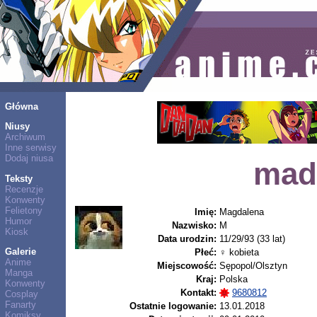
Główna
Niusy
Archiwum
Inne serwisy
Dodaj niusa
mad
Teksty
Recenzje
Konwenty
Felietony
Imię:
Magdalena
Humor
Nazwisko:
M
Kiosk
Data urodzin:
11/29/93 (33 lat)
Galerie
Płeć:
♀ kobieta
Anime
Miejscowość:
Sępopol/Olsztyn
Manga
Kraj:
Polska
Konwenty
Kontakt:
9680812
Cosplay
Fanarty
Ostatnie logowanie:
13.01.2018
Komiksy