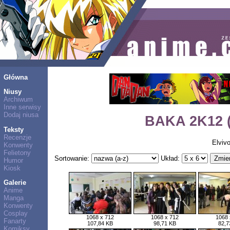
Główna
Niusy
Archiwum
Inne serwisy
Dodaj niusa
BAKA 2K12 (
Teksty
Recenzje
Elviv
Konwenty
Felietony
Sortowanie:
Układ:
Humor
Kiosk
Galerie
Anime
Manga
Konwenty
Cosplay
1068 x 712
1068 x 712
1068 
Fanarty
107,84 KB
98,71 KB
82,7
Komiksy