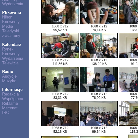
Wydarzenia
Plikownia
Nihon
Konwenty
Media
1068 x 712
1068 x 712
1068 
95,52 KB
74,14 KB
133,
Teledyski
Zwiastuny
Kalendarz
Rynek
Konwenty
Wydarzenia
1068 x 712
1068 x 712
1068 
Telewizja
111,36 KB
138,22 KB
91,2
Radio
Audycje
Muzyka
Informacje
Redakcja
1068 x 712
1068 x 712
1068 
83,31 KB
78,92 KB
77,7
Współpraca
Reklama
Mecenat
IRC
1068 x 712
1068 x 712
1068 
52,18 KB
99,34 KB
115,