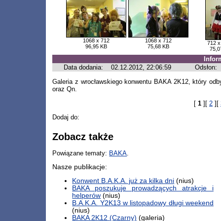
1068 x 712
1068 x 712
712 x
96,95 KB
75,68 KB
75,0
Infor
Data dodania:
02.12.2012, 22:06:59
Odsłon:
Galeria z wrocławskiego konwentu BAKA 2K12, który odbył
oraz Qn.
[
1
][
2
][
Dodaj do:
Zobacz także
Powiązane tematy:
BAKA
.
Nasze publikacje:
Konwent B.A.K.A. już za kilka dni
(nius)
BAKA poszukuje prowadzących atrakcje i
helperów
(nius)
B.A.K.A. Y2K13 w listopadowy długi weekend
(nius)
BAKA 2K12 (Czarny)
(galeria)