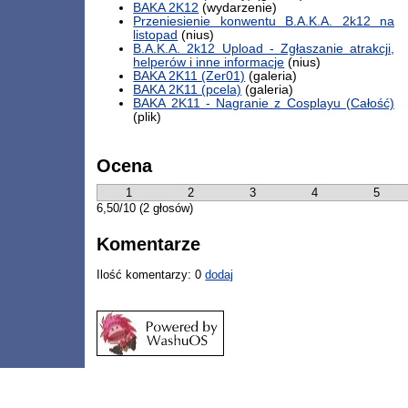
BAKA 2K12
(wydarzenie)
Przeniesienie konwentu B.A.K.A. 2k12 na
listopad
(nius)
B.A.K.A. 2k12 Upload - Zgłaszanie atrakcji,
helperów i inne informacje
(nius)
BAKA 2K11 (Zer01)
(galeria)
BAKA 2K11 (pcela)
(galeria)
BAKA 2K11 - Nagranie z Cosplayu (Całość)
(plik)
Ocena
1
2
3
4
5
6,50/10 (2 głosów)
Komentarze
Ilość komentarzy: 0
dodaj