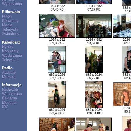
Wydarzenia
1024 x 682
1024 x 682
682 x
87,46 KB
87,27 KB
77,4
Plikownia
Nihon
Konwenty
Media
Teledyski
Zwiastuny
1024 x 682
1024 x 682
1024 
Kalendarz
89,35 KB
93,57 KB
121,
Rynek
Konwenty
Wydarzenia
Telewizja
Radio
Audycje
682 x 1024
682 x 1024
682 x
Muzyka
83,16 KB
66,72 KB
62,4
Informacje
Redakcja
Współpraca
Reklama
Mecenat
IRC
1024 
682 x 1024
682 x 1024
83,7
92,48 KB
126,61 KB