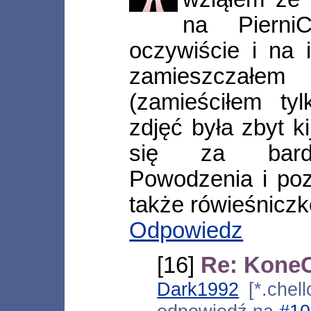
na Piern
oczywiście i na 
zamieszczałe
(zamieściłem tyl
zdjęć była zbyt k
się za bardz
Powodzenia i poz
także rówieśniczk
Odpowiedz
[16]
Re: KoneC
Dark1992
[*.chell