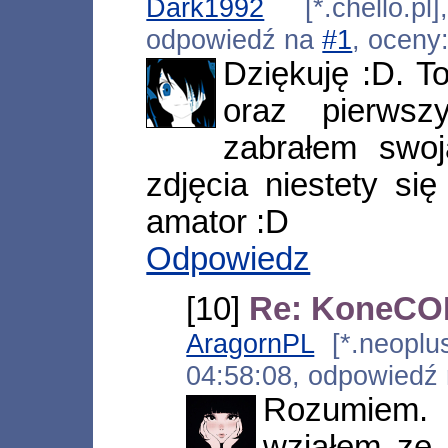
Dark1992
[*.chello.pl
odpowiedź na
#1
, oceny
Dziękuję :D. T
oraz pierws
zabrałem swoj
zdjęcia niestety się
amator :D
Odpowiedz
[10]
Re: KoneCON
AragornPL
[*.neoplus
04:58:08, odpowiedź
Rozumiem
wziąłem ze 