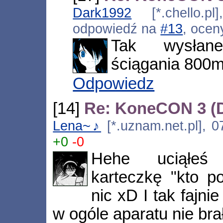
Dark1992
[*.chello.pl
odpowiedź na
#13
, ocen
Tak wysłan
ściągania 800mb
Odpowiedz
[14]
Re: KoneCON 3 (
Lena~♪
[*.uznam.net.pl], 0
+0
-0
Hehe uciąłeś 
karteczkę "kto p
nic xD I tak fajni
w ogóle aparatu nie bra