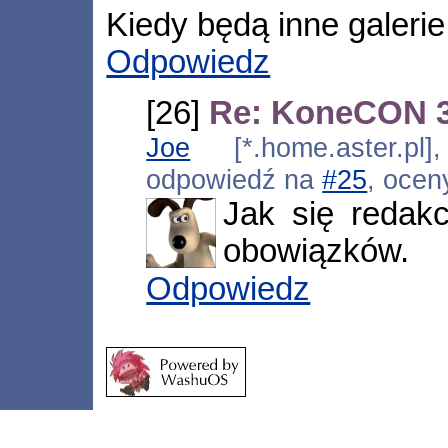
Kiedy będą inne galerie
Odpowiedz
[26]
Re: KoneCON 3
Joe
[*.home.aster.pl]
odpowiedź na
#25
, ocen
Jak się redak
obowiązków.
Odpowiedz