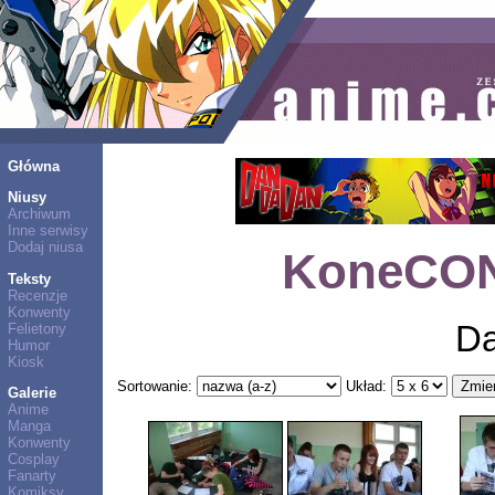
Główna
Niusy
Archiwum
Inne serwisy
Dodaj niusa
KoneCON 
Teksty
Recenzje
Konwenty
Da
Felietony
Humor
Kiosk
Sortowanie:
Układ:
Galerie
Anime
Manga
Konwenty
Cosplay
Fanarty
Komiksy