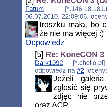
[2]
Re: KoneCON 3 (Da
Fatum
[*.146.18.181.nat.
06.07.2010, 22:09:06, ocen
troszku mała, bo c
że nie ma więcej :)
Odpowiedz
[5]
Re: KoneCON 3 
Dark1992
[*.chello.pl
odpowiedź na
#2
, oceny
Jeżeli galer
zgłosić się pr
zdjęć nie prz
oraz ACP.