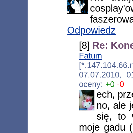
cosplay'
faszerowan
Odpowiedz
[8]
Re: Kon
Fatum
[*.147.104.66.
07.07.2010, 
oceny:
+0
-0
ech, pr
no, ale 
się, to
moje gadu (