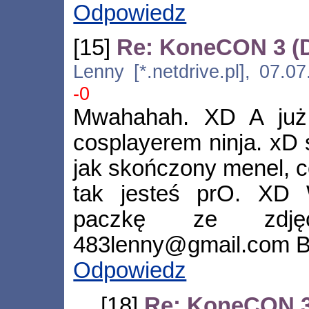
Odpowiedz
[15]
Re: KoneCON 3 (
Lenny [*.netdrive.pl], 07.
-0
Mwahahah. XD A już 
cosplayerem ninja. xD
jak skończony menel, co
tak jesteś prO. XD
paczkę ze zdję
483lenny@gmail.com B
Odpowiedz
[18]
Re: KoneCON 3