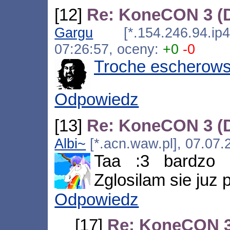
[12]
Re: KoneCON 3 (
Gargu
[*.154.246.94.ip4.
07:26:57, oceny:
+0
-0
Troche escherows
Odpowiedz
[13]
Re: KoneCON 3 (
Albi~
[*.acn.waw.pl], 07.07.
Taa :3 bardzo p
Zglosilam sie juz 
Odpowiedz
[17]
Re: KoneCON 3