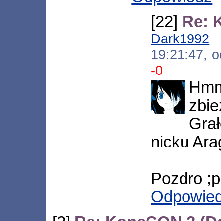
[22]
Re: 
Dark1992
[
19:21:47, 
-0
Hmm
zbie
Grał
nicku Ara
Pozdro ;p
Odpowie