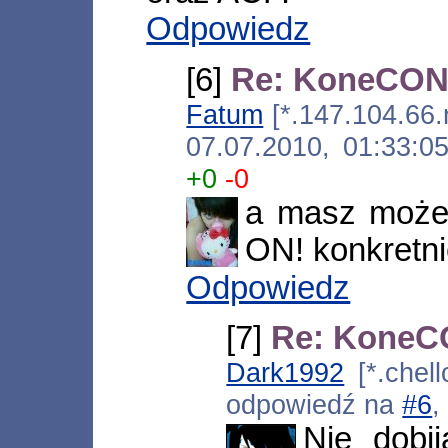
Odpowiedz
[6]
Re: KoneCON 
Fatum
[*.147.104.66.
07.07.2010, 01:33:
+0
-0
a masz może 
ON! konkretni
Odpowiedz
[7]
Re: KoneCO
Dark1992
[*.chell
odpowiedź na
#6
,
Nie dobi