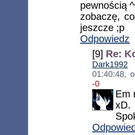
pewnością ^
zobaczę, co
jeszcze ;p
Odpowiedz
[9]
Re: K
Dark1992
[
01:40:48, 
-0
Em n
xD.
Spok
Odpowie