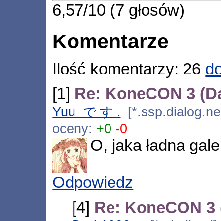
6,57/10 (7 głosów)
Komentarze
Ilość komentarzy: 26
do
[1]
Re: KoneCON 3 (Da
Yuu です.
[*.ssp.dialog.ne
oceny:
+0
-0
O, jaka ładna galer
Odpowiedz
[4]
Re: KoneCON 3 