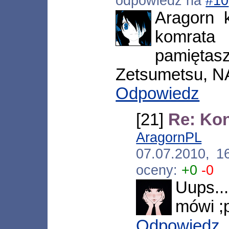
odpowiedź na
#10
Aragorn 
komrata
pamię
Zetsumetsu, NA
Odpowiedz
[21]
Re: Ko
AragornPL
[*.
07.07.2010, 1
oceny:
+0
-0
Uups...
mówi ;
Odpowiedz