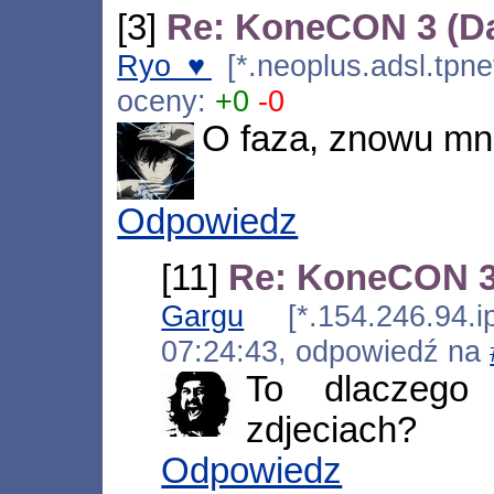
[3]
Re: KoneCON 3 (Da
Ryo ♥
[*.neoplus.adsl.tpne
oceny:
+0
-0
O faza, znowu mn
Odpowiedz
[11]
Re: KoneCON 3
Gargu
[*.154.246.94.ip
07:24:43, odpowiedź na
To dlaczego
zdjeciach?
Odpowiedz