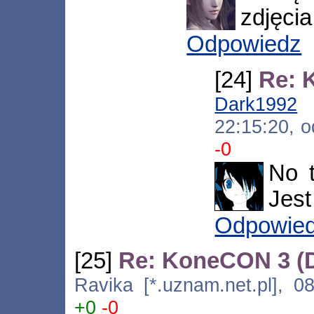
zdjęcia
Odpowiedz
[24]
Re: 
Dark1992
[
22:15:20, 
-0
No 
Jest
Odpowie
[25]
Re: KoneCON 3 (
Ravika [*.uznam.net.pl], 0
+0
-0