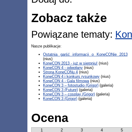
Zobacz także
Powiązane tematy:
Ko
Nasze publikacje:
Ostatnia garść informacji o KoneCONie 2013
(nius)
KoneCON 2013 - już w sierpniu!
(nius)
KoneCON 4 - odwołany
(nius)
Strona KoneCONu 4
(nius)
KoneCON 4 i konkurs rysunkowy
(nius)
KoneCON 4 - Gala filmowa
(nius)
KoneCON 3 – fotostudio (Grigor)
(galeria)
KoneCON 3 (Future)
(galeria)
KoneCON 3 – cosplay (Grigor)
(galeria)
KoneCON 3 (Grigor)
(galeria)
Ocena
1
2
3
4
5