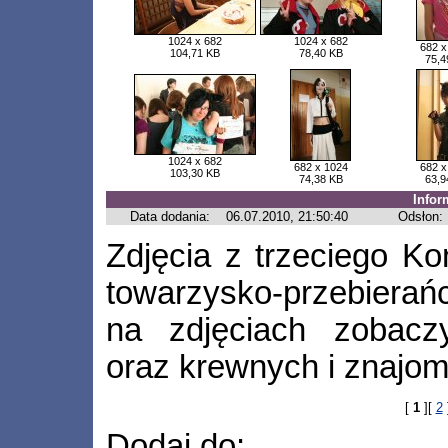
1024 x 682
1024 x 682
682 x
104,71 KB
78,40 KB
75,4
1024 x 682
682 x 1024
682 x
103,30 KB
74,38 KB
63,9
Infor
Data dodania:
06.07.2010, 21:50:40
Odsłon:
Zdjęcia z trzeciego K
towarzysko-przebiera
na zdjęciach zobacz
oraz krewnych i znajom
[
1
][
2
Dodaj do: