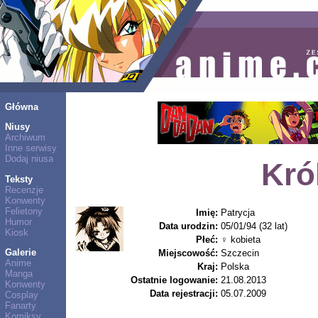
Główna
Niusy
Archiwum
Inne serwisy
Dodaj niusa
Kró
Teksty
Recenzje
Konwenty
Felietony
Imię:
Patrycja
Humor
Data urodzin:
05/01/94 (32 lat)
Kiosk
Płeć:
♀ kobieta
Galerie
Miejscowość:
Szczecin
Anime
Kraj:
Polska
Manga
Ostatnie logowanie:
21.08.2013
Konwenty
Data rejestracji:
05.07.2009
Cosplay
Fanarty
Komiksy