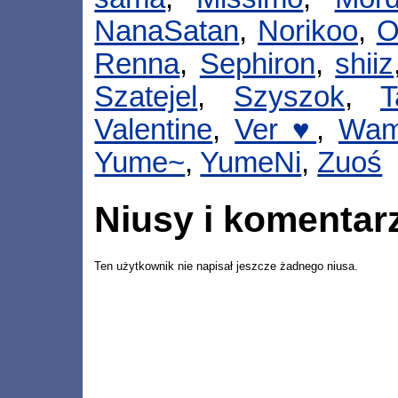
NanaSatan
,
Norikoo
,
O
Renna
,
Sephiron
,
shiiz
Szatejel
,
Szyszok
,
T
Valentine
,
Ver ♥
,
Wam
Yume~
,
YumeNi
,
Zuoś
Niusy i komentar
Ten użytkownik nie napisał jeszcze żadnego niusa.