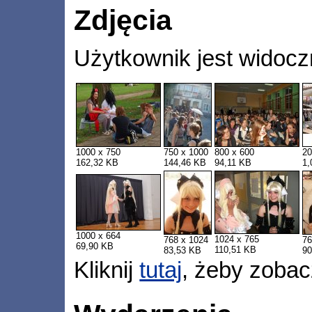
Zdjęcia
Użytkownik jest widocz
1000 x 750
750 x 1000
800 x 600
20
162,32 KB
144,46 KB
94,11 KB
1
1000 x 664
1024 x 765
768 x 1024
76
69,90 KB
110,51 KB
83,53 KB
90
Kliknij
tutaj
, żeby zobac