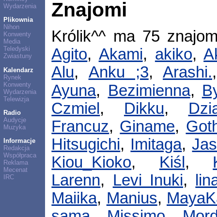
Znajomi
Wydarzenia
Plikownia
Nihon
Królik^^ ma 75 znajo
Konwenty
Media
Teledyski
Agito
,
Akami
,
akiko
,
A
Zwiastuny
Alu
,
Anku ;3
,
Arashi.
Kalendarz
Rynek
Konwenty
Ayuna
,
Bezimienna
,
B
Wydarzenia
Telewizja
Czmiel
,
Dikku
,
Dzi
Radio
Audycje
Francuz
,
Giname
,
Goth
Muzyka
Hitsugichi
,
Imitaga
,
Jas
Informacje
Redakcja
Współpraca
Kiou_Kioko
,
Kiśl
,
Reklama
Mecenat
Larenn
,
Levi Inuki
,
li
IRC
Maiika
,
Manius
,
MayaK
sama
,
Missimo
,
Mord