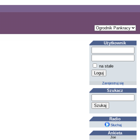
Użytkownik
na stałe
Zarejestruj się
Szukacz
Radio
Słuchaj
Ankieta
Joe