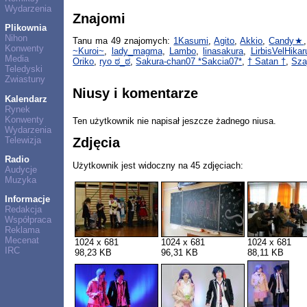
Wydarzenia
Znajomi
Plikownia
Nihon
Tanu ma 49 znajomych:
1Kasumi
,
Agito
,
Akkio
,
Candy★
Konwenty
~Kuroi~
,
lady_magma
,
Lambo
,
linasakura
,
LirbisVelHikar
Media
Oriko
,
ryo ಠ_ಠ
,
Sakura-chan07 *Sakcia07*
,
† Satan †
,
Sza
Teledyski
Zwiastuny
Niusy i komentarze
Kalendarz
Rynek
Konwenty
Ten użytkownik nie napisał jeszcze żadnego niusa.
Wydarzenia
Telewizja
Zdjęcia
Radio
Użytkownik jest widoczny na 45 zdjęciach:
Audycje
Muzyka
Informacje
Redakcja
Współpraca
Reklama
Mecenat
1024 x 681
1024 x 681
1024 x 681
IRC
98,23 KB
96,31 KB
88,11 KB