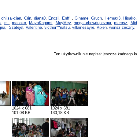
,
chiisai-cian
,
Crin
,
diana0
,
Endzii
,
Enff~
,
Giname
,
Gruch
,
Hermax3
,
Hisako
u
,
m.
,
manako
,
MayaKagami
,
MayMey
,
megaturbowdupezaur
,
merosz
,
Mid
jna.
,
Szatejel
,
Valentine
,
victhor^^natsu
,
villainesayre
,
Vixen
,
wonsz żeczny
,
Ten użytkownik nie napisał jeszcze żadnego 
1024 x 681
1024 x 681
101,08 KB
130,18 KB