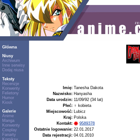
Główna
Niusy
Archiwum
Inne serwisy
Dodaj niusa
Teksty
Recenzje
Imię:
Tanesha Dakota
Konwenty
Felietony
Nazwisko:
Hanyasha
Humor
Data urodzin:
11/09/92 (34 lat)
Kiosk
Płeć:
♀ kobieta
Galerie
Miejscowość:
Lubicz
Anime
Kraj:
Polska
Manga
Kontakt:
9589378
Konwenty
Ostatnie logowanie:
22.01.2017
Cosplay
Fanarty
Data rejestracji:
04.01.2010
Komiksy