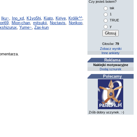
Czy jesteś botem?
tak
1
,
Iku~
,
Ino_xd
,
K1yo5hi
,
Kiato
,
Kiriye
,
Królik^^
,
TRUE
ori69
,
Mion-chan
,
mitsukii
,
Noctavis
,
Norikoo
,
y
xshizurux
,
Yume~
,
Zax-kun
Głosów:
79
Zobacz wyniki
Inne ankiety
komentarza.
Reklama
Naklejki motywacyjne
Dodaj sznurek
Polecamy
Zrób dobry uczynek. :-)