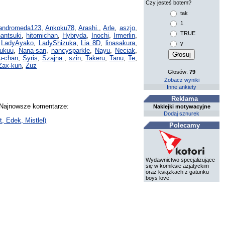
Czy jesteś botem?
tak
1
andromeda123
,
Ankoku78
,
Arashi.
,
Arle
,
aszjo
,
TRUE
hantsuki
,
hitomichan
,
Hybryda
,
Inochi
,
Irmerlin
,
,
LadyAyako
,
LadyShizuka
,
Lia 8D
,
linasakura
,
y
ukuu
,
Nana-san
,
nancysparkle
,
Nayu
,
Neciak
,
u-chan
,
Syris
,
Szajna.
,
szin
,
Takeru
,
Tanu
,
Te
,
Zax-kun
,
Zuz
Głosów:
79
Zobacz wyniki
Inne ankiety
Reklama
. Najnowsze komentarze:
Naklejki motywacyjne
Dodaj sznurek
, Edek, Mistlel)
Polecamy
Wydawnictwo specjalizujące
się w komiksie azjatyckim
oraz książkach z gatunku
boys love.