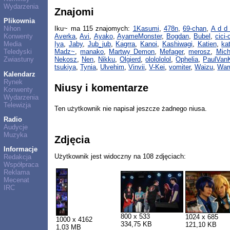
Wydarzenia
Znajomi
Plikownia
Nihon
Iku~ ma 115 znajomych:
1Kasumi
,
478n
,
69-chan
,
A d d
Konwenty
Averka
,
Avi
,
Ayako
,
AyameMonster
,
Bogdan
,
Bubel
,
cici-
Media
Iya
,
Jaby
,
Jub_jub
,
Kagrra
,
Kanoi
,
Kashiwagi
,
Katien
,
kat
Teledyski
Madz~
,
manako
,
Martwy Demon
,
Mefager
,
merosz
,
Mich
Zwiastuny
Nekosz
,
Nen
,
Nikku
,
Olgierd
,
ololololol
,
Ophelia
,
PaulVan
tsukiya
,
Tynia
,
Ulvehim
,
Vinvii
,
V-Kei
,
vomiter
,
Waizu
,
War
Kalendarz
Rynek
Niusy i komentarze
Konwenty
Wydarzenia
Telewizja
Ten użytkownik nie napisał jeszcze żadnego niusa.
Radio
Audycje
Muzyka
Zdjęcia
Informacje
Użytkownik jest widoczny na 108 zdjęciach:
Redakcja
Współpraca
Reklama
Mecenat
IRC
800 x 533
1024 x 685
1000 x 4162
334,75 KB
121,10 KB
1,03 MB