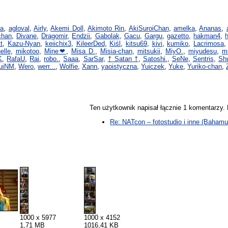
 a
,
agloval
,
Airly
,
Akemi Doll
,
Akimoto Rin
,
AkiSuroiChan
,
amelka
,
Ananas
,
chan
,
Divane
,
Dragomir
,
Endzii
,
Gabolak
,
Gacu
,
Gargu
,
gazetto
,
hakman4
,
t
,
Kazu-Nyan
,
keiichix3
,
KileerDed
,
Kiśl
,
kitsu69
,
kivi
,
kumiko
,
Lacrimosa
elle
,
mikotoo
,
Mine❤
,
Misa D.
,
Misia-chan
,
mitsukii
,
MiyO.
,
miyudesu
,
m
K
,
RafaU
,
Rai
,
robo.
,
Saaa
,
SarSar
,
† Satan †
,
Satoshi.
,
SeNe
,
Sentris
,
Sh
uiNM
,
Wero
,
werr...
,
Wolfie
,
Xann
,
yaoistyczna
,
Yuiczek
,
Yuke
,
Yuriko-chan
,
Ten użytkownik napisał łącznie 1 komentarzy
Re: NATcon – fotostudio i inne (Bahamut
1000 x 5977
1000 x 4152
1,71 MB
1016,41 KB