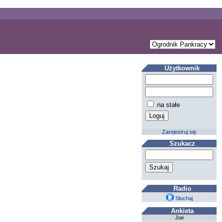
Użytkownik
na stałe
Zarejestruj się
Szukacz
Radio
Słuchaj
Ankieta
Joe