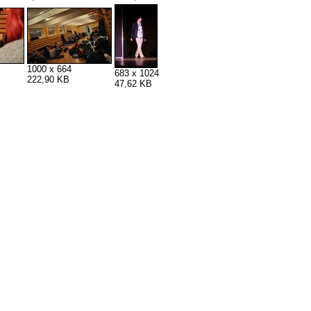
1000 x 664
683 x 1024
222,90 KB
47,62 KB