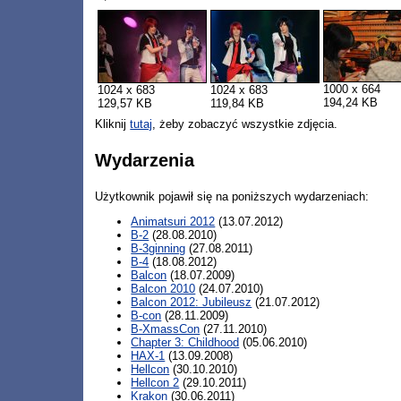
1000 x 664
1024 x 683
1024 x 683
194,24 KB
129,57 KB
119,84 KB
Kliknij
tutaj
, żeby zobaczyć wszystkie zdjęcia.
Wydarzenia
Użytkownik pojawił się na poniższych wydarzeniach:
Animatsuri 2012
(13.07.2012)
B-2
(28.08.2010)
B-3ginning
(27.08.2011)
B-4
(18.08.2012)
Balcon
(18.07.2009)
Balcon 2010
(24.07.2010)
Balcon 2012: Jubileusz
(21.07.2012)
B-con
(28.11.2009)
B-XmassCon
(27.11.2010)
Chapter 3: Childhood
(05.06.2010)
HAX-1
(13.09.2008)
Hellcon
(30.10.2010)
Hellcon 2
(29.10.2011)
Krakon
(30.06.2011)