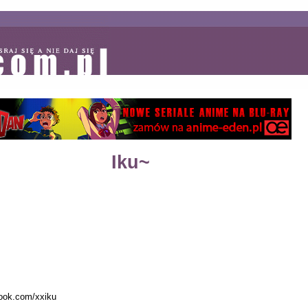
Iku~
book.com/xxiku