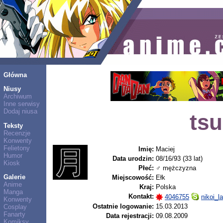
Główna
Niusy
Archiwum
Inne serwisy
Dodaj niusa
tsu
Teksty
Recenzje
Konwenty
Felietony
Imię:
Maciej
Humor
Data urodzin:
08/16/93 (33 lat)
Kiosk
Płeć:
♂ mężczyzna
Galerie
Miejscowość:
Ełk
Anime
Kraj:
Polska
Manga
Kontakt:
4046755
nikoi_l
Konwenty
Ostatnie logowanie:
15.03.2013
Cosplay
Fanarty
Data rejestracji:
09.08.2009
Komiksy