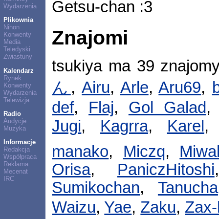
Getsu-chan :3
Wydarzenia
Plikownia
Nihon
Znajomi
Konwenty
Media
Teledyski
Zwiastuny
tsukiya ma 39 znajom
Kalendarz
Rynek
ん
,
Airu
,
Arle
,
Aru69
,
Konwenty
Wydarzenia
Telewizja
def
,
Flaj
,
Gol Galad
Radio
Audycje
Jugi
,
Kagrra
,
Karel
Muzyka
Informacje
manako
,
Miczq
,
Miwa
Redakcja
Współpraca
Reklama
Orisa
,
PaniczHitoshi
Mecenat
IRC
Sumikochan
,
Tanucha
Waizu
,
Yae
,
Zaku
,
Zax-