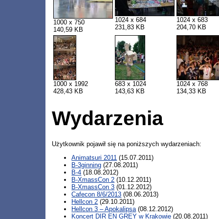
1024 x 684
1024 x 683
1000 x 750
231,83 KB
204,70 KB
140,59 KB
1000 x 1992
683 x 1024
1024 x 768
428,43 KB
143,63 KB
134,33 KB
Wydarzenia
Użytkownik pojawił się na poniższych wydarzeniach:
Animatsuri 2011
(15.07.2011)
B-3ginning
(27.08.2011)
B-4
(18.08.2012)
B-XmassCon 2
(10.12.2011)
B-XmassCon 3
(01.12.2012)
Cafecon 8/6/2013
(08.06.2013)
Hellcon 2
(29.10.2011)
Hellcon 3 – Apokalipsa
(08.12.2012)
Koncert DIR EN GREY w Krakowie
(20.08.2011)