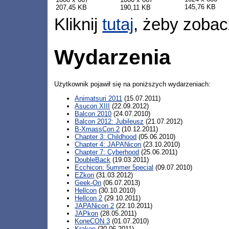
145,76 KB
207,45 KB
190,11 KB
Kliknij
tutaj
, żeby zobac
Wydarzenia
Użytkownik pojawił się na poniższych wydarzeniach:
Animatsuri 2011
(15.07.2011)
Asucon XIII
(22.09.2012)
Balcon 2010
(24.07.2010)
Balcon 2012: Jubileusz
(21.07.2012)
B-XmassCon 2
(10.12.2011)
Chapter 3: Childhood
(05.06.2010)
Chapter 4: JAPANicon
(23.10.2010)
Chapter 7: Cyberhood
(25.06.2011)
DoubleBack
(19.03.2011)
Ecchicon: 5ummer 5pecial
(09.07.2010)
EZkon
(31.03.2012)
Geek-On
(06.07.2013)
Hellcon
(30.10.2010)
Hellcon 2
(29.10.2011)
JAPANicon 2
(22.10.2011)
JAPkon
(28.05.2011)
KoneCON 3
(01.07.2010)
Krakon
(30.06.2011)