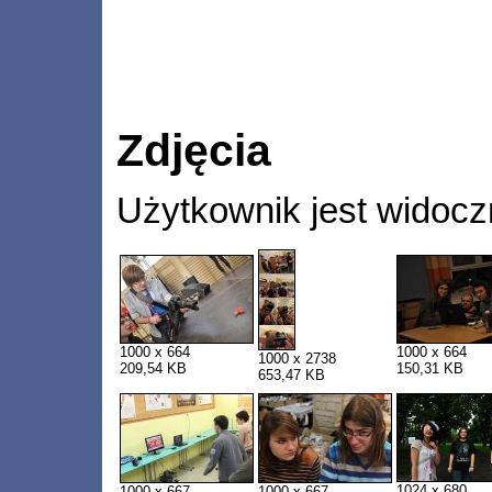
Zdjęcia
Użytkownik jest widocz
1000 x 664
1000 x 664
1000 x 2738
209,54 KB
150,31 KB
653,47 KB
1024 x 680
1000 x 667
1000 x 667