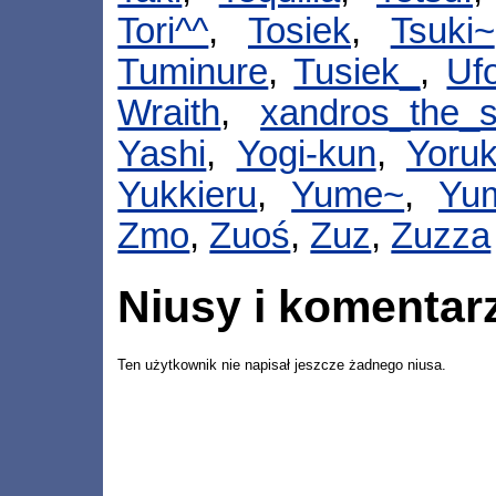
Tori^^
,
Tosiek
,
Tsuki~
Tuminure
,
Tusiek_
,
Uf
Wraith
,
xandros_the_s
Yashi
,
Yogi-kun
,
Yoru
Yukkieru
,
Yume~
,
Yu
Zmo
,
Zuoś
,
Zuz
,
Zuzza
Niusy i komentar
Ten użytkownik nie napisał jeszcze żadnego niusa.