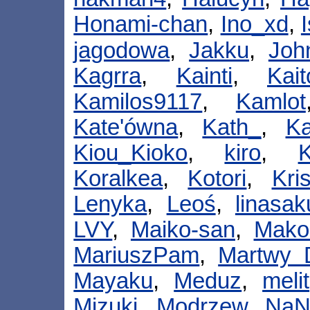
Honami-chan
,
Ino_xd
,
jagodowa
,
Jakku
,
Joh
Kagrra
,
Kainti
,
Kai
Kamilos9117
,
Kamlot
Kate'ówna
,
Kath_
,
K
Kiou_Kioko
,
kiro
,
K
Koralkea
,
Kotori
,
Kri
Lenyka
,
Leoś
,
linasak
LVY
,
Maiko-san
,
Mako
MariuszPam
,
Martwy
Mayaku
,
Meduz
,
melit
Mizuki
,
Modrzew
,
NaN