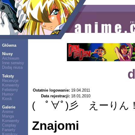
Główna
Niusy
Archiwum
Inne serwisy
Dodaj niusa
d
Teksty
Recenzje
Konwenty
Felietony
Ostatnie logowanie:
19.04.2011
Humor
Data rejestracji:
18.01.2010
Kiosk
( ﾟ∀ﾟ)彡 えーり
Galerie
Anime
Manga
Konwenty
Znajomi
Cosplay
Fanarty
Komiksy