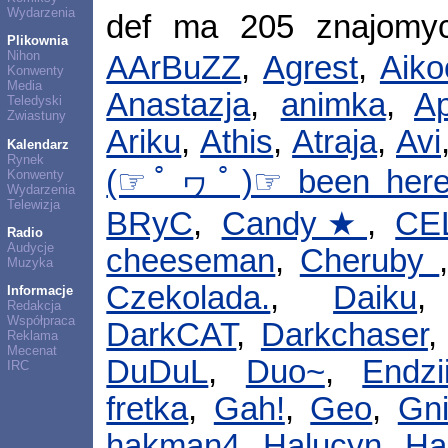
Wydarzenia
def ma 205 znajomy
Plikownia
Nihon
AArBuZZ
,
Agrest
,
Aiko
Konwenty
Media
Anastazja
,
animka
,
A
Teledyski
Zwiastuny
Ariku
,
Athis
,
Atraja
,
Avi
Kalendarz
Rynek
(☞ﾟヮﾟ)☞ been her
Konwenty
Wydarzenia
Telewizja
BRyC
,
Candy★
,
CE
Radio
Audycje
cheeseman
,
Cheruby
Muzyka
Czekolada.
,
Daiku
Informacje
Redakcja
Współpraca
DarkCAT
,
Darkchaser
Reklama
Mecenat
DuDuL
,
Duo~
,
Endzi
IRC
fretka
,
Gah!
,
Geo
,
Gn
hakman4
,
Halucyn
,
Ha