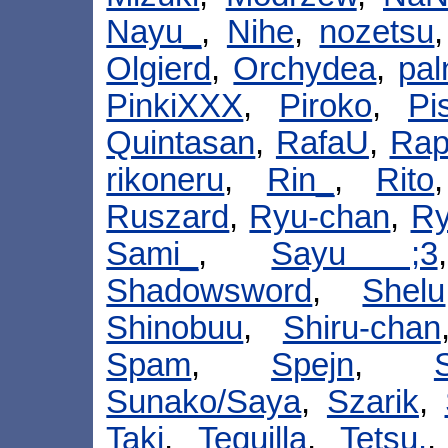
Nayu_
,
Nihe
,
nozetsu
Olgierd
,
Orchydea
,
pal
PinkiXXX
,
Piroko
,
Pis
Quintasan
,
RafaU
,
Rap
rikoneru
,
Rin_
,
Rito
Ruszard
,
Ryu-chan
,
R
Sami_
,
Sayu ;3
Shadowsword
,
Shelu
Shinobuu
,
Shiru-chan
Spam
,
Spejn
,
Sunako/Saya
,
Szarik
,
Taki
,
Tequilla
,
Tetsu.