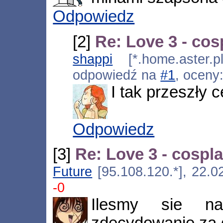
Odpowiedz
[2]
Re: Love 3 - cos
shappi
[*.home.aster.p
odpowiedź na
#1
, oceny
I tak przeszły c
Odpowiedz
[3]
Re: Love 3 - cospl
Future
[95.108.120.*], 22.0
-0
Ilesmy sie na