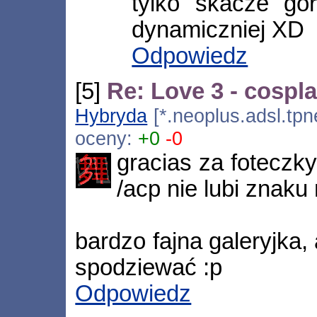
tylko skacze gó
dynamiczniej XD
Odpowiedz
[5]
Re: Love 3 - cospl
Hybryda
[*.neoplus.adsl.tpn
oceny:
+0
-0
gracias za foteczky,
/acp nie lubi znaku 
bardzo fajna galeryjka,
spodziewać :p
Odpowiedz