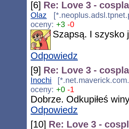
[6]
Re: Love 3 - cospl
Olaz
[*.neoplus.adsl.tpnet
oceny:
+3
-0
Szapsą. I szysko 
Odpowiedz
[9]
Re: Love 3 - cospl
Inochi
[*.net.maverick.com.
oceny:
+0
-1
Dobrze. Odkupiłeś win
Odpowiedz
[10]
Re: Love 3 - cosp