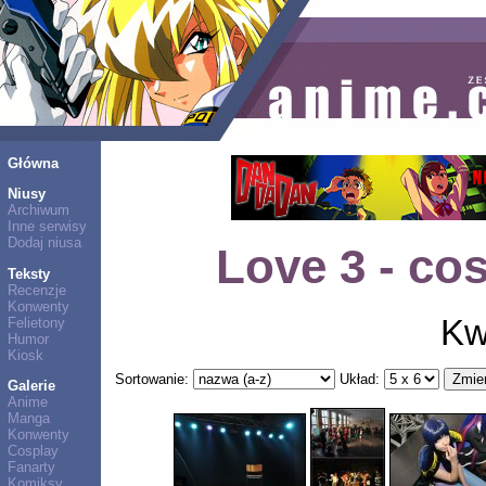
Główna
Niusy
Archiwum
Inne serwisy
Dodaj niusa
Love 3 - co
Teksty
Recenzje
Konwenty
Kw
Felietony
Humor
Kiosk
Sortowanie:
Układ:
Galerie
Anime
Manga
Konwenty
Cosplay
Fanarty
Komiksy