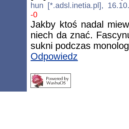
hun [*.adsl.inetia.pl], 16.
-0
Jakby ktoś nadal mie
niech da znać. Fascyn
sukni podczas monolog
Odpowiedz