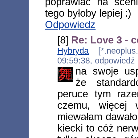
poprawiać na sceni
tego byłoby lepiej :)
Odpowiedz
[8]
Re: Love 3 - 
Hybryda
[*.neoplus.a
09:59:38, odpowiedź
na swoje usp
że standar
peruce tym raze
czemu, więcej 
miewałam dawało 
kiecki to cóż ner