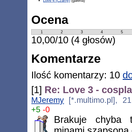
Love 4 (Czarny)
(galeria)
Ocena
1
2
3
4
5
10,00/10 (4 głosów)
Komentarze
Ilość komentarzy: 10
do
[1]
Re: Love 3 - cospl
MJeremy
[*.multimo.pl], 2
+5
-0
Brakuje chyba t
minami szapsona 