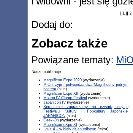
i widowni - jest się gdz
[
1
][
2
Dodaj do:
Zobacz także
Powiązane tematy:
MiO
Nasze publikacje:
Magnificon Expo 2020
(wydarzenie)
MiOhi żyje i potwierdza dwa Magnificony jednym
postem
(nius)
Magnificon Expo XII
(wydarzenie)
Mokon IV Clamp Festival
(wydarzenie)
Japanicon IV
(wydarzenie)
Serdecznie zapraszamy na czwartą edycję
Festiwalu Kultury i Popkultury Japońskiej
JAPANICON
(nius)
Geek-On
(wydarzenie)
Magnificon eXpo XI
(wydarzenie)
Love 4 – w biały dzień ediszyn
(tekst)