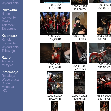
Wydarzenia
1000 x 664
1000 x 664
1000 x 1328
173,24 KB
268,09 KB
383,08 KB
Plikownia
Nihon
Konwenty
Media
Teledyski
Zwiastuny
Kalendarz
1000 x 753
664 x 1000
664 x 1000
Rynek
317,43 KB
191,47 KB
160,94 KB
Konwenty
Wydarzenia
Telewizja
Radio
Audycje
1000 x 664
1000 x 664
Muzyka
664 x 1000
213,40 KB
556,58 KB
172,84 KB
Informacje
Redakcja
Współpraca
Reklama
Mecenat
IRC
1000 x 1417
1000 x 1992
664 x 1000
609,00 KB
405,75 KB
182,75 KB