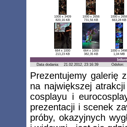
1000 x 3409
1000 x 2656
1000 x 265
820,16 KB
731,56 KB
663,28 KB
664 x 1000
664 x 1000
1000 x 349
213,23 KB
382,35 KB
1,04 MB
Infor
Data dodania:
21.02.2012, 23:16:39
Odsłon:
Prezentujemy galerię z
na największej atrakcj
cosplayu i eurocospla
prezentacji i scenek z
próby, okazyjnych wyg