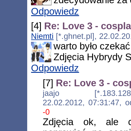
zdecydowanie za 
Odpowiedz
[4]
Re: Love 3 - cospl
Niemti
[*.ghnet.pl], 22.02.2
warto było czekać
Zdjęcia Hybrydy S
Odpowiedz
[7]
Re: Love 3 - cos
jaajo [*.183.128.81.d
22.02.2012, 07:31:47,
-0
Zdjęcia ok, ale c