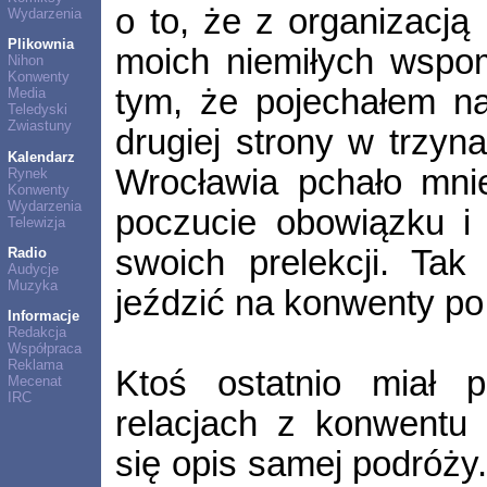
o to, że z organizacją 
Wydarzenia
Plikownia
moich niemiłych wspo
Nihon
Konwenty
tym, że pojechałem na
Media
Teledyski
Zwiastuny
drugiej strony w trzyn
Kalendarz
Wrocławia pchało mnie
Rynek
Konwenty
Wydarzenia
poczucie obowiązku i
Telewizja
swoich prelekcji. Tak
Radio
Audycje
Muzyka
jeździć na konwenty po
Informacje
Redakcja
Współpraca
Reklama
Ktoś ostatnio miał 
Mecenat
IRC
relacjach z konwentu 
się opis samej podróż