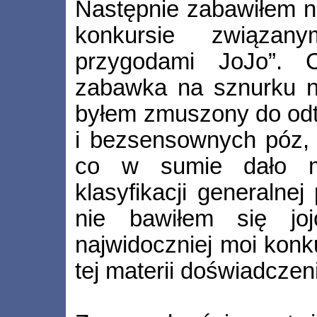
Następnie zabawiłem
konkursie związan
przygodami JoJo”. 
zabawka na sznurku ni
byłem zmuszony do odt
i bezsensownych póz, 
co w sumie dało m
klasyfikacji generalne
nie bawiłem się jo
najwidoczniej moi konku
tej materii doświadczen