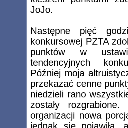
JoJo.
Następne pięć godz
konkursowej PZTA zdob
punktów w ustawi
tendencyjnych konk
Później moja altruisty
przekazać cenne punkt
niedzieli rano wszystk
zostały rozgrabione
organizacji nowa porc
jednak się pojawiła, 