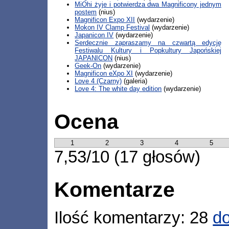
MiOhi żyje i potwierdza dwa Magnificony jednym
postem
(nius)
Magnificon Expo XII
(wydarzenie)
Mokon IV Clamp Festival
(wydarzenie)
Japanicon IV
(wydarzenie)
Serdecznie zapraszamy na czwartą edycję
Festiwalu Kultury i Popkultury Japońskiej
JAPANICON
(nius)
Geek-On
(wydarzenie)
Magnificon eXpo XI
(wydarzenie)
Love 4 (Czarny)
(galeria)
Love 4: The white day edition
(wydarzenie)
Ocena
1
2
3
4
5
7,53/10 (17 głosów)
Komentarze
Ilość komentarzy: 28
do