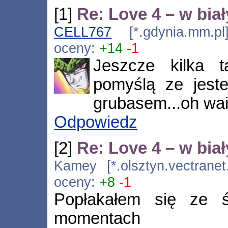
[1]
Re: Love 4 – w bia
CELL767
[*.gdynia.mm.pl
oceny:
+14
-1
Jeszcze kilka ta
pomyślą ze jest
grubasem...oh wai
Odpowiedz
[2]
Re: Love 4 – w bia
Kamey [*.olsztyn.vectranet
oceny:
+8
-1
Popłakałem się ze ś
momentach