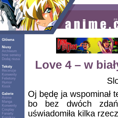
Główna
Niusy
Archiwum
Inne serwisy
Dodaj niusa
Love 4 – w biał
Teksty
Recenzje
Konwenty
Sl
Felietony
Humor
Kiosk
Oj będę ja wspominał t
Galerie
Anime
bo bez dwóch zdań
Manga
Konwenty
Cosplay
uświadomiła kilka rzecz
Fanarty
Komiksy