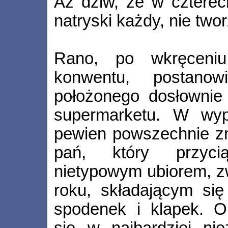
Aż dziw, że w czterec
natryski każdy, nie tworz
Rano, po wkręceni
konwentu, postano
położonego dosłownie
supermarketu. W wyp
pewien powszechnie zn
pań, który przyc
nietypowym ubiorem, zw
roku, składającym się 
spodenek i klapek. O