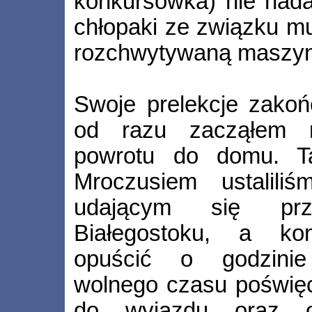
konkursówka) nie nada
chłopaki ze związku mu
rozchwytywaną maszyn
Swoje prelekcje zakoń
od razu zacząłem m
powrotu do domu. Ta
Mroczusiem ustalili
udającym się pr
Białegostoku, a kon
opuścić o godzinie 
wolnego czasu poświęc
do wyjazdu oraz od