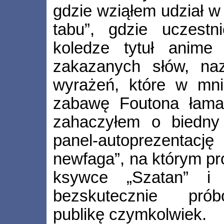
gdzie wziąłem udział w
tabu”, gdzie uczestn
koledze tytuł anime
zakazanych słów, na
wyrażeń, które w mni
zabawę Foutona łamał
zahaczyłem o biedny
panel­‑autoprezen
newfaga”, na którym p
ksywce „Szatan” i 
bezskutecznie prób
publikę czymkolwiek.