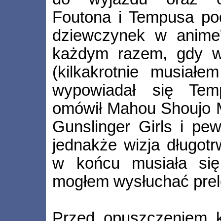
Foutona i Tempusa pod
dziewczynek w anime
każdym razem, gdy w
(kilkakrotnie musiał
wypowiadał się Temp
omówił Mahou Shoujo 
Gunslinger Girls i pewn
jednakże wizja długot
w końcu musiała się 
mogłem wysłuchać prele
Przed opuszczeniem k