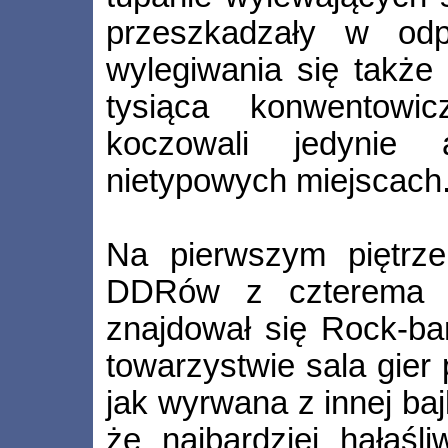
przeszkadzały w odp
wylegiwania się także 
tysiąca konwentowi
koczowali jedynie
nietypowych miejscach
Na pierwszym piętrz
DDRów z czterema s
znajdował się Rock­‑ba
towarzystwie sala gier
jak wyrwana z innej baj
że najbardziej hałaśl