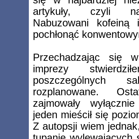
się w najbardziej ni
artykuły, czyli na
Nabuzowani kofeiną i
pochłonąć konwentowy
Przechadzając się wi
imprezy stwierdzi
poszczególnych s
rozplanowane. Osta
zajmowały wyłącznie 
jeden mieścił się pozio
Z autopsji wiem jednak
tupanie wylewających 