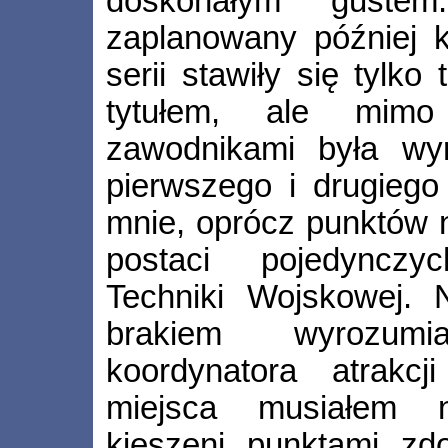
doskonałym guste
zaplanowany później k
serii stawiły się tylk
tytułem, ale mim
zawodnikami była wy
pierwszego i drugiego
mnie, oprócz punktów 
postaci pojedyncz
Techniki Wojskowej. 
brakiem wyrozumi
koordynatora atrakcj
miejsca musiałem n
kieszeni punktami z