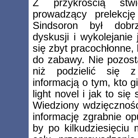
Z przykrością stwi
prowadzący prelekcj
Sindsoron był dobr
dyskusji i wykolejanie 
się zbyt pracochłonne, 
do zabawy. Nie pozosta
niż podzielić się z
informacją o tym, kto g
light novel i jak to się
Wiedziony wdzięcznoś
informację zgrabnie op
by po kilkudziesięciu