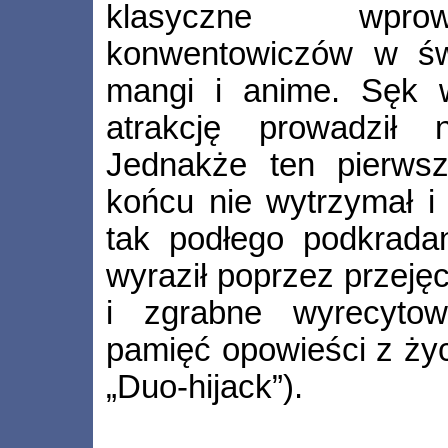
klasyczne wpro
konwentowiczów w świ
mangi i anime. Sęk 
atrakcję prowadził
Jednakże ten pierwsz
końcu nie wytrzymał i
tak podłego podkrada
wyraził poprzez przejęc
i zgrabne wyrecyto
pamięć opowieści z życ
„Duo­‑hijack”).