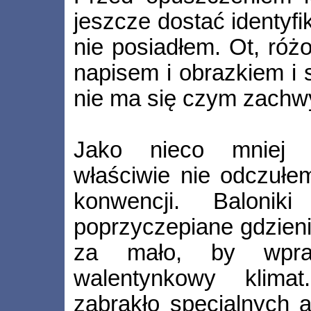
jeszcze dostać identyfi
nie posiadłem. Ot, róż
napisem i obrazkiem i
nie ma się czym zachw
Jako nieco mniej s
właściwie nie odczułe
konwencji. Balonik
poprzyczepiane gdzieni
za mało, by wpra
walentynkowy klima
zabrakło specjalnych at