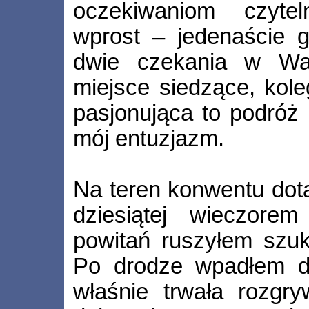
oczekiwaniom czyte
wprost – jedenaście g
dwie czekania w War
miejsce siedzące, kole
pasjonująca to podróż 
mój entuzjazm.
Na teren konwentu dota
dziesiątej wieczorem
powitań ruszyłem szuk
Po drodze wpadłem do 
właśnie trwała rozgr