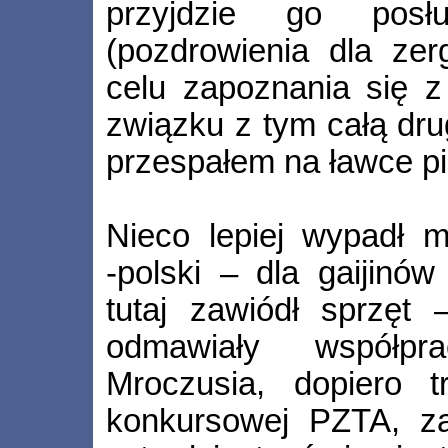
przyjdzie go posł
(pozdrowienia dla zer
celu zapoznania się z
związku z tym całą dru
przespałem na ławce pil
Nieco lepiej wypadł m
‑polski – dla gaijinów 
tutaj zawiódł sprzęt 
odmawiały współp
Mroczusia, dopiero t
konkursowej PZTA, zad