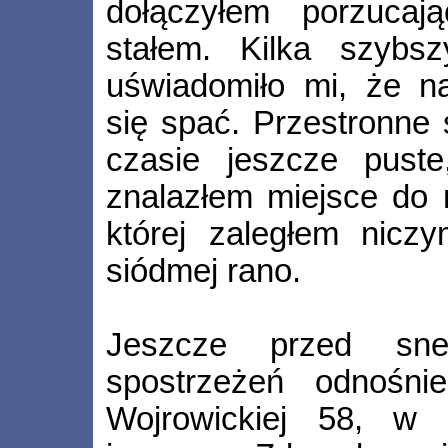
dołączyłem porzucaj
stałem. Kilka szybsz
uświadomiło mi, że n
się spać. Przestronne
czasie jeszcze pust
znalazłem miejsce do r
której zaległem nicz
siódmej rano.
Jeszcze przed sne
spostrzeżeń odnośn
Wojrowickiej 58, w 