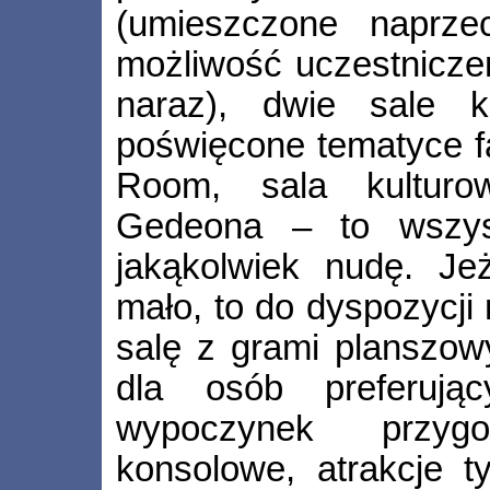
(umieszczone naprze
możliwość uczestnicze
naraz), dwie sale k
poświęcone tematyce f
Room, sala kulturo
Gedeona – to wszys
jakąkolwiek nudę. Je
mało, to do dyspozycji
salę z grami planszow
dla osób preferując
wypoczynek przyg
konsolowe, atrakcje 