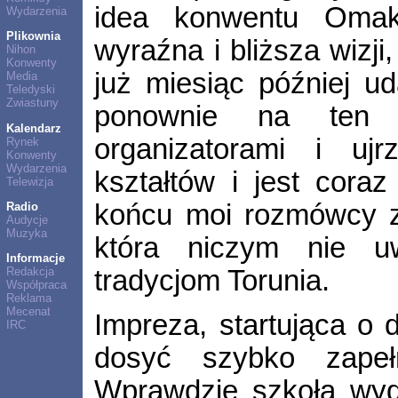
idea konwentu Omak
Wydarzenia
Plikownia
wyraźna i bliższa wizji
Nihon
Konwenty
już miesiąc później u
Media
Teledyski
Zwiastuny
ponownie na ten 
Kalendarz
organizatorami i ujr
Rynek
Konwenty
Wydarzenia
kształtów i jest coraz
Telewizja
końcu moi rozmówcy z
Radio
Audycje
Muzyka
która niczym nie u
Informacje
tradycjom Torunia.
Redakcja
Współpraca
Reklama
Mecenat
Impreza, startująca o 
IRC
dosyć szybko zapełn
Wprawdzie szkoła wyd