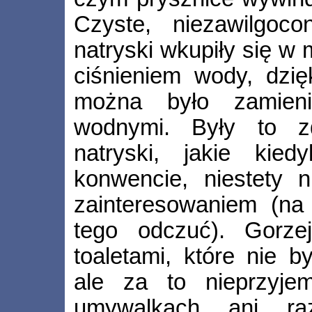
Czyste, niezawilgoc
natryski wkupiły się w
ciśnieniem wody, dzię
można było zamien
wodnymi. Były to zd
natryski, jakie kied
konwencie, niestety n
zainteresowaniem (na 
tego odczuć). Gorze
toaletami, które nie b
ale za to nieprzyjem
umywalkach ani ra