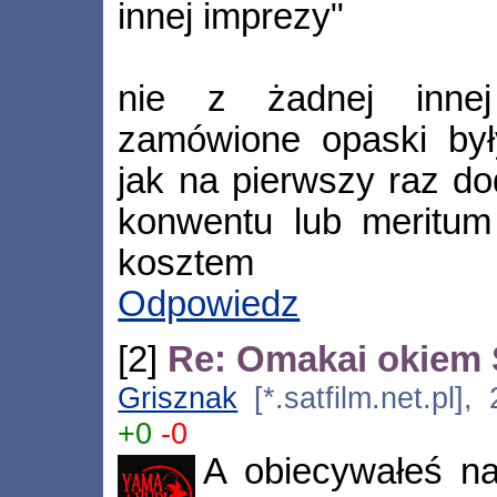
innej imprezy"
nie z żadnej innej
zamówione opaski był
jak na pierwszy raz do
konwentu lub meritum
kosztem
Odpowiedz
[2]
Re: Omakai okiem 
Grisznak
[*.satfilm.net.pl]
+0
-0
A obiecywałeś na