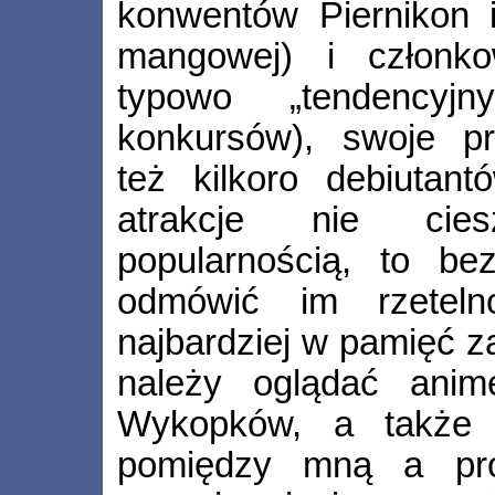
konwentów Piernikon i
mangowej) i członk
typowo „tendencyjn
konkursów), swoje pr
też kilkoro debiutan
atrakcje nie cie
popularnością, to be
odmówić im rzeteln
najbardziej w pamięć z
należy oglądać anim
Wykopków, a także e
pomiędzy mną a pr