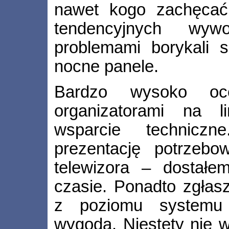
nawet kogo zachęcać
tendencyjnych wy
problemami borykali s
nocne panele.
Bardzo wysoko oc
organizatorami na li
wsparcie technicz
prezentację potrzebo
telewizora – dostałe
czasie. Ponadto zgłasz
z poziomu systemu 
wygoda. Niestety nie w