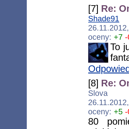
[7]
Re: O
Shade91
[*
26.11.2012
oceny:
+7
-
To j
fant
Odpowie
[8]
Re: O
Slova [*.
26.11.2012
oceny:
+5
-
80 pomi