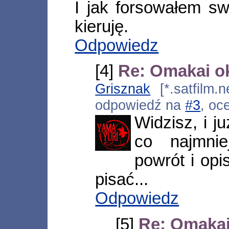
I jak forsowałem s
kieruję.
Odpowiedz
[4]
Re: Omakai o
Grisznak
[*.satfilm.n
odpowiedź na
#3
, oc
Widzisz, i j
co najmnie
powrót i opi
pisać...
Odpowiedz
[5]
Re: Omakai