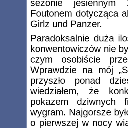
sezonie jesiennym 
Foutonem dotycząca akt
Girlz und Panzer.
Paradoksalnie duża ilo
konwentowiczów nie był
czym osobiście prz
Wprawdzie na mój „Sło
przyszło ponad dzie
wiedziałem, że kon
pokazem dziwnych f
wygram. Najgorsze było
o pierwszej w nocy wia