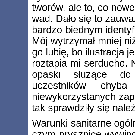
tworów, ale to, co now
wad. Dało się to zauwa
bardzo biednym identyf
Mój wytrzymał mniej niż
go lubię, bo ilustracja 
roztapia mi serducho. 
opaski służące do s
uczestników chyba
niewykorzystanych zapa
tak sprawdziły się nale
Warunki sanitarne ogól
czym prysznice wywind