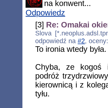
na konwent...
Odpowiedz
[3]
Re: Omakai oki
Slova [*.neoplus.adsl.tp
odpowiedź na
#2
, oceny
To ironia wtedy była.
Chyba, ze kogoś i
podróż trzydrzwiow
kierownicą i z kole
tyłu.