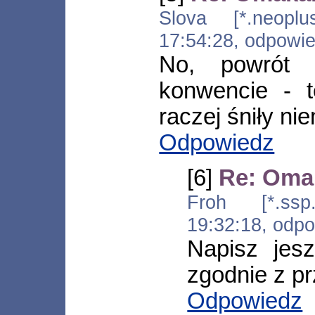
Slova [*.neoplus
17:54:28, odpowi
No, powrót 
konwencie - t
raczej śniły ni
Odpowiedz
[6]
Re: Oma
Froh [*.ssp.d
19:32:18, odp
Napisz jes
zgodnie z pr
Odpowiedz