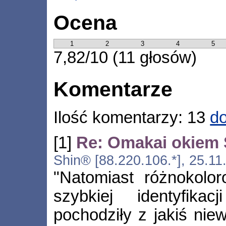
Ocena
1
2
3
4
5
7,82/10 (11 głosów)
Komentarze
Ilość komentarzy: 13
do
[1]
Re: Omakai okiem 
Shin® [88.220.106.*], 25.11
"Natomiast różnokolo
szybkiej identyfika
pochodziły z jakiś ni