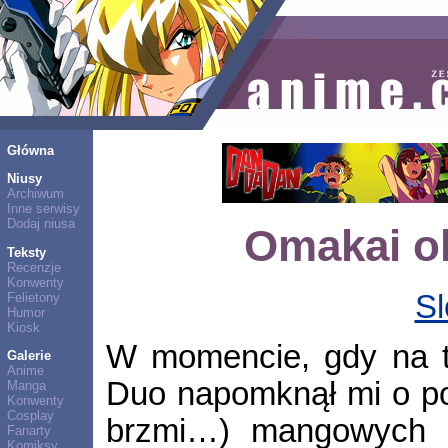
Główna
Niusy
Archiwum
Inne serwisy
Dodaj niusa
Omakai o
Teksty
Recenzje
Konwenty
Sl
Felietony
Humor
Kiosk
W momencie, gdy na t
Galerie
Anime
Duo napomknął mi o pom
Manga
Konwenty
Cosplay
brzmi…) mangowych i
Fanarty
Komiksy