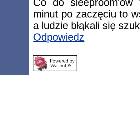
Co do sleeproom'ów t
minut po zaczęciu to w
a ludzie błąkali się szu
Odpowiedz