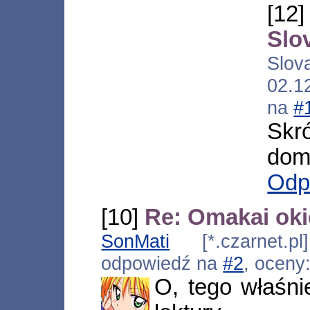
[1
Slo
Slov
02.1
na
#
Skr
domy
Odp
[10]
Re: Omakai ok
SonMati
[*.czarnet.pl
odpowiedź na
#2
, oceny
O, tego właśn