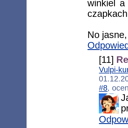
winkiel a
czapkach 
No jasne,
Odpowie
[11]
Re
Vulpi-ku
01.12.2
#8
, oce
J
p
Odpow