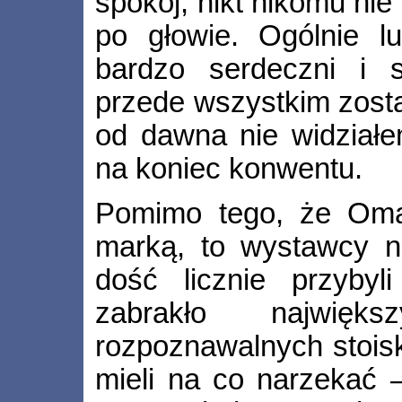
spokój, nikt nikomu nie
po głowie. Ogólnie lu
bardzo serdeczni i s
przede wszystkim zosta
od dawna nie widziałe
na koniec konwentu.
Pomimo tego, że Omak
marką, to wystawcy ni
dość licznie przybyl
zabrakło najwięks
rozpoznawalnych stoisk
mieli na co narzekać –