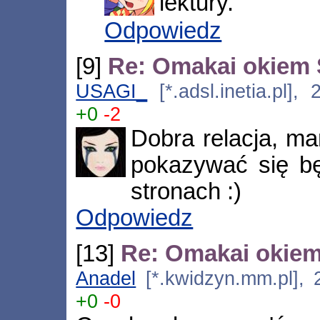
lektury.
Odpowiedz
[9]
Re: Omakai okiem 
USAGI_
[*.adsl.inetia.pl],
+0
-2
Dobra relacja, ma
pokazywać się bę
stronach :)
Odpowiedz
[13]
Re: Omakai okiem
Anadel
[*.kwidzyn.mm.pl], 
+0
-0