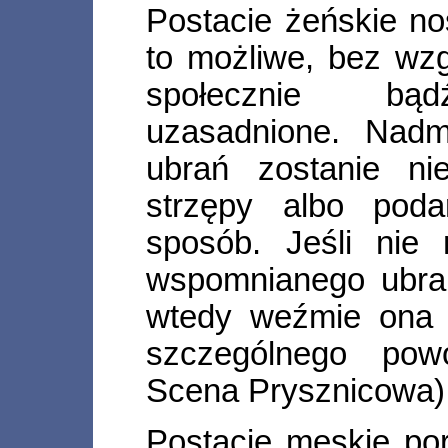
Postacie żeńskie no
to możliwe, bez wzg
społecznie bądź
uzasadnione. Nadm
ubrań zostanie ni
strzępy albo pod
sposób. Jeśli nie
wspomnianego ubran
wtedy weźmie ona 
szczególnego pow
Scena Prysznicowa)
Postacie męskie por