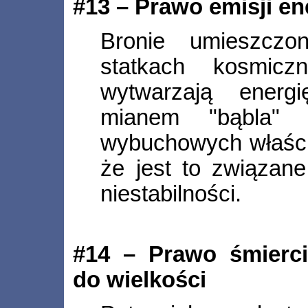
#13 – Prawo emisji en
Bronie umieszcz
statkach kosmicz
wytwarzają energ
mianem "bąbla" 
wybuchowych właści
że jest to związan
niestabilności.
#14 – Prawo śmierci
do wielkości