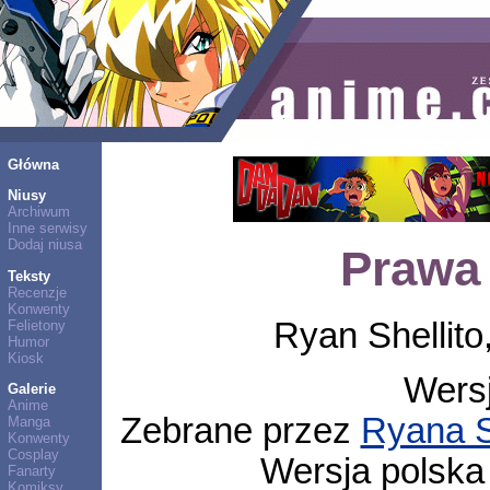
Główna
Niusy
Archiwum
Inne serwisy
Dodaj niusa
Prawa
Teksty
Recenzje
Konwenty
Ryan Shellito,
Felietony
Humor
Kiosk
Wersj
Galerie
Anime
Zebrane przez
Ryana S
Manga
Konwenty
Cosplay
Wersja polska 
Fanarty
Komiksy