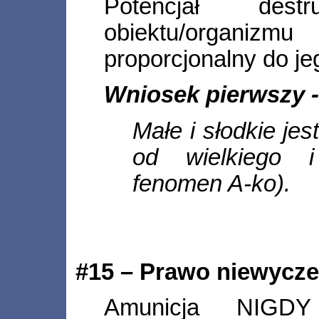
Potencjał destr
obiektu/organiz
proporcjonalny do j
Wniosek pierwszy 
Małe i słodkie je
od wielkiego i
fenomen A-ko).
#15 – Prawo niewycz
Amunicja NIGDY