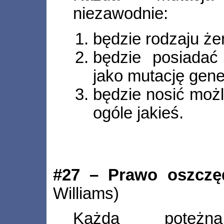
niezawodnie:
będzie rodzaju że
będzie posiada
jako mutację gene
będzie nosić możl
ogóle jakieś.
#27 – Prawo oszczęd
Williams)
Każda potęż