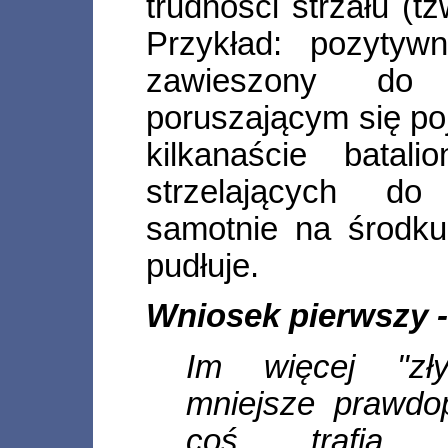
trudności strzału (t
Przykład: pozytyw
zawieszony d
poruszającym się poj
kilkanaście batal
strzelających do
samotnie na środk
pudłuje.
Wniosek pierwszy 
Im więcej "zł
mniejsze prawdo
coś trafią 