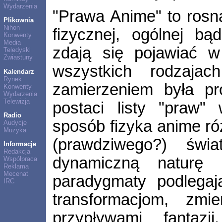
Wydarzenia
"Prawa Anime" to rosną
Plikownia
Nihon
fizycznej, ogólnej bąd
Konwenty
Media
zdają się pojawiać 
Teledyski
Zwiastuny
wszystkich rodzajac
Kalendarz
Rynek
zamierzeniem była pró
Konwenty
Wydarzenia
Telewizja
postaci listy "praw" 
Radio
sposób fizyka anime róż
Audycje
Muzyka
(prawdziwego?) świ
Informacje
Redakcja
dynamiczną naturę "a
Współpraca
Reklama
Mecenat
paradygmaty podlegaj
IRC
transformacjom, zmi
przypływami fantazj