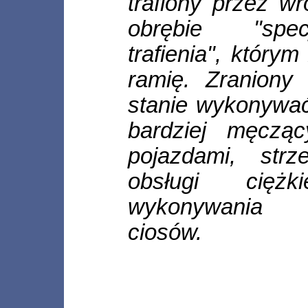
trafiony przez wr
obrębie "spec
trafienia", którym
ramię. Zraniony
stanie wykonywa
bardziej męczą
pojazdami, strze
obsługi cięż
wykonywania 
ciosów.