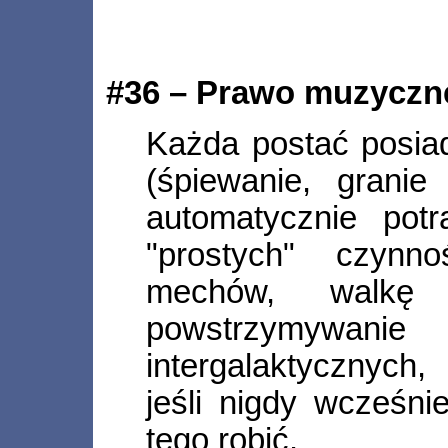
#36 – Prawo muzyczne
Każda postać posia
(śpiewanie, granie 
automatycznie pot
"prostych" czynno
mechów, walkę z
powstrzym
intergalaktycznych,
jeśli nigdy wcześni
tego robić.