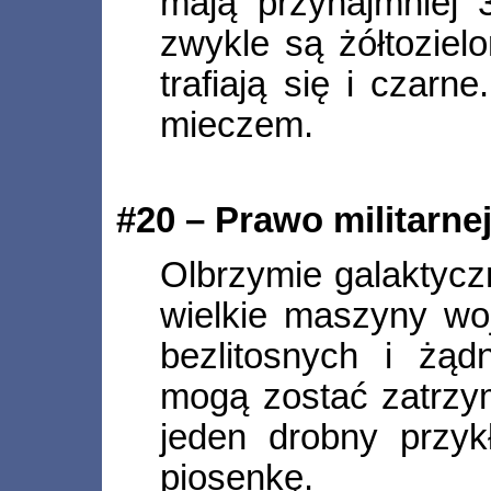
mają przynajmniej 3
zwykle są żółtoziel
trafiają się i czarn
mieczem.
#20 – Prawo militarne
Olbrzymie galaktycz
wielkie maszyny wo
bezlitosnych i żą
mogą zostać zatrzy
jeden drobny przykł
piosenkę.