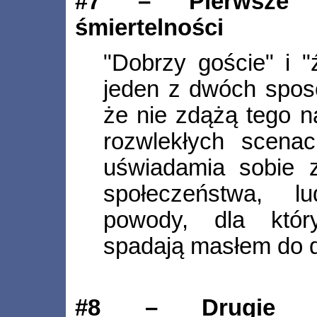
#7 – Pierwsze t
śmiertelności
"Dobrzy goście" i "
jeden z dwóch spos
że nie zdążą tego 
rozwlekłych scena
uświadamia sobie 
społeczeństwa, lu
powody, dla któr
spadają masłem do d
#8 – Drugie te