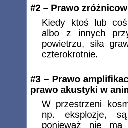
#2 – Prawo zróżnicowa
Kiedy ktoś lub coś
albo z innych prz
powietrzu, siła gra
czterokrotnie.
#3 – Prawo amplifikac
prawo akustyki w ani
W przestrzeni kosm
np. eksplozje, są
ponieważ nie ma 