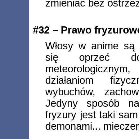
zmieniać bez ostrzeż
#32 – Prawo fryzurow
Włosy w anime są 
się oprzeć do
meteorologicznym
działaniom fizy
wybuchów, zachow
Jedyny sposób na
fryzury jest taki sa
demonami... miecze