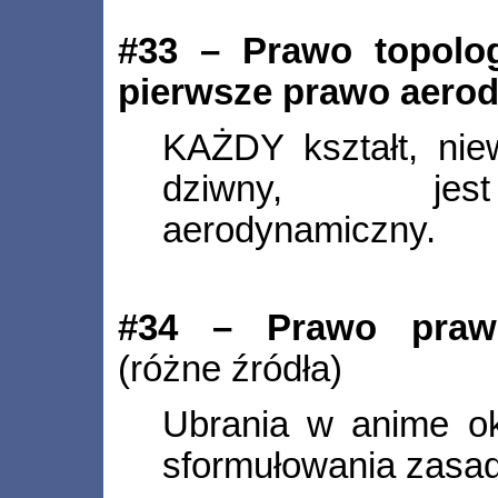
#33 – Prawo topolog
pierwsze prawo aero
KAŻDY kształt, nie
dziwny, jest
aerodynamiczny.
#34 – Prawo prawd
(różne źródła)
Ubrania w anime ok
sformułowania zasad