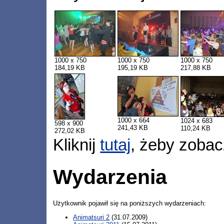
1000 x 750
1000 x 750
1000 x 750
184,19 KB
195,19 KB
217,88 KB
1000 x 664
1024 x 683
598 x 900
241,43 KB
110,24 KB
272,02 KB
Kliknij
tutaj
, żeby zobac
Wydarzenia
Użytkownik pojawił się na poniższych wydarzeniach:
Animatsuri 2
(31.07.2009)