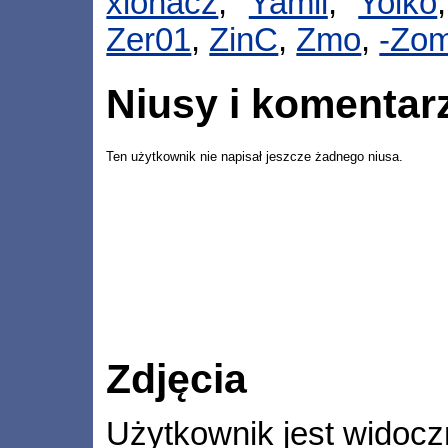
xionacz
,
Yamii
,
Yoiko
Zer01
,
ZinC
,
Zmo
,
-Zom
Niusy i komentar
Ten użytkownik nie napisał jeszcze żadnego niusa.
Zdjęcia
Użytkownik jest widocz