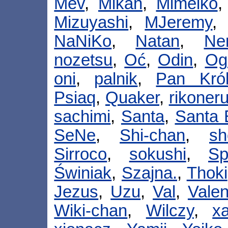
Mev
,
Mikan
,
Mimeiko
Mizuyashi
,
MJeremy
NaNiKo
,
Natan
,
Ne
nozetsu
,
Oć
,
Odin
,
Og
oni
,
palnik
,
Pan Król
Psiaq
,
Quaker
,
rikoner
sachimi
,
Santa
,
Santa 
SeNe
,
Shi-chan
,
sh
Sirroco
,
sokushi
,
S
Świniak
,
Szajna.
,
Thoki
Jezus
,
Uzu
,
Val
,
Valen
Wiki-chan
,
Wilczy
,
x