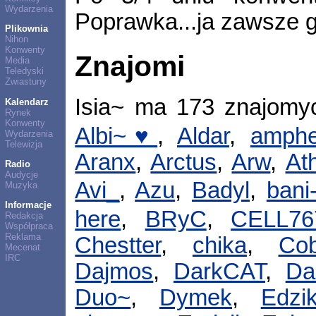
Wydarzenia
Poprawka...ja zawsze g
Plikownia
Nihon
Konwenty
Znajomi
Media
Teledyski
Zwiastuny
Isia~ ma 173 znajomy
Kalendarz
Rynek
Konwenty
Albi~♥
,
Aldar
,
amphe
Wydarzenia
Telewizja
Aranx
,
Arctus
,
Arw
,
At
Radio
Audycje
Avi_
,
Azu
,
Badyl
,
bani
Muzyka
Informacje
here
,
BRyC
,
CELL76
Redakcja
Współpraca
Reklama
Chestter
,
chika
,
Cob
Mecenat
IRC
Dajmos
,
DarkCAT
,
Da
Duo~
,
Dymek
,
Edzi