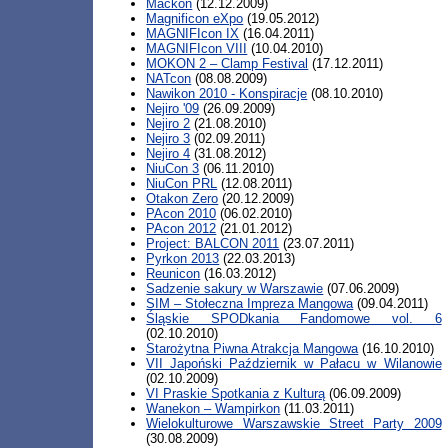
Mackon
(12.12.2009)
Magnificon eXpo
(19.05.2012)
MAGNIFIcon IX
(16.04.2011)
MAGNIFIcon VIII
(10.04.2010)
MOKON 2 – Clamp Festival
(17.12.2011)
NATcon
(08.08.2009)
Nawikon 2010 - Konspiracje
(08.10.2010)
Nejiro '09
(26.09.2009)
Nejiro 2
(21.08.2010)
Nejiro 3
(02.09.2011)
Nejiro 4
(31.08.2012)
NiuCon 3
(06.11.2010)
NiuCon PRL
(12.08.2011)
Otakon Zero
(20.12.2009)
PAcon 2010
(06.02.2010)
PAcon 2012
(21.01.2012)
Project: BALCON 2011
(23.07.2011)
Pyrkon 2013
(22.03.2013)
Reunicon
(16.03.2012)
Sadzenie sakury w Warszawie
(07.06.2009)
SIM – Stołeczna Impreza Mangowa
(09.04.2011)
Śląskie SPODkania Fandomowe vol. 6
(02.10.2010)
Starożytna Piwna Atrakcja Mangowa
(16.10.2010)
VII Japoński Październik w Pałacu w Wilanowie
(02.10.2009)
VI Praskie Spotkania z Kulturą
(06.09.2009)
Wanekon – Wampirkon
(11.03.2011)
Wielokulturowe Warszawskie Street Party 2009
(30.08.2009)