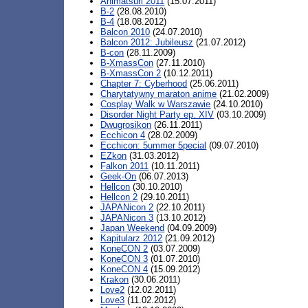
Animatsuri 2011
(15.07.2011)
B-2
(28.08.2010)
B-4
(18.08.2012)
Balcon 2010
(24.07.2010)
Balcon 2012: Jubileusz
(21.07.2012)
B-con
(28.11.2009)
B-XmassCon
(27.11.2010)
B-XmassCon 2
(10.12.2011)
Chapter 7: Cyberhood
(25.06.2011)
Charytatywny maraton anime
(21.02.2009)
Cosplay Walk w Warszawie
(24.10.2010)
Disorder Night Party ep. XIV
(03.10.2009)
Dwugrosikon
(26.11.2011)
Ecchicon 4
(28.02.2009)
Ecchicon: 5ummer 5pecial
(09.07.2010)
EZkon
(31.03.2012)
Falkon 2011
(10.11.2011)
Geek-On
(06.07.2013)
Hellcon
(30.10.2010)
Hellcon 2
(29.10.2011)
JAPANicon 2
(22.10.2011)
JAPANicon 3
(13.10.2012)
Japan Weekend
(04.09.2009)
Kapitularz 2012
(21.09.2012)
KoneCON 2
(03.07.2009)
KoneCON 3
(01.07.2010)
KoneCON 4
(15.09.2012)
Krakon
(30.06.2011)
Love2
(12.02.2011)
Love3
(11.02.2012)