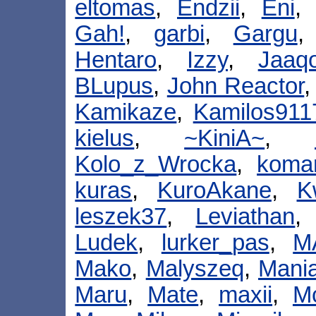
eltomas
,
Endzii
,
Eni
Gah!
,
garbi
,
Gargu
Hentaro
,
Izzy
,
Jaaq
BLupus
,
John Reactor
Kamikaze
,
Kamilos911
kielus
,
~KiniA~
,
Kolo_z_Wrocka
,
koma
kuras
,
KuroAkane
,
K
leszek37
,
Leviathan
Ludek
,
lurker_pas
,
M
Mako
,
Malyszeq
,
Mani
Maru
,
Mate
,
maxii
,
M