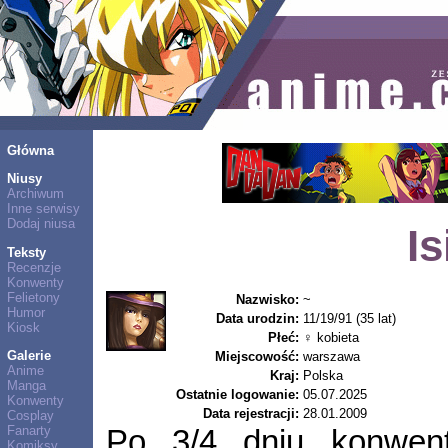
Główna
Niusy
Archiwum
Inne serwisy
Dodaj niusa
Is
Teksty
Recenzje
Konwenty
Felietony
Nazwisko:
~
Humor
Data urodzin:
11/19/91 (35 lat)
Kiosk
Płeć:
♀ kobieta
Galerie
Miejscowość:
warszawa
Anime
Kraj:
Polska
Manga
Ostatnie logowanie:
05.07.2025
Konwenty
Data rejestracji:
28.01.2009
Cosplay
Fanarty
Po 3/4 dniu konwent
Komiksy