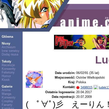
Główna
Niusy
Archiwum
Inne serwisy
Dodaj niusa
Lu
Teksty
Recenzje
Konwenty
Felietony
Data urodzin:
06/02/91 (35 lat)
Humor
Miejscowość:
Ostrów Wielkopolski
Kiosk
Kraj:
Polska
Galerie
Kontakt:
3498015
ludek1
Anime
Ostatnie logowanie:
20.04.2017
Manga
Data rejestracji:
20.07.2009
Konwenty
Cosplay
( ﾟ∀ﾟ)彡 えーり
Fanarty
Komiksy