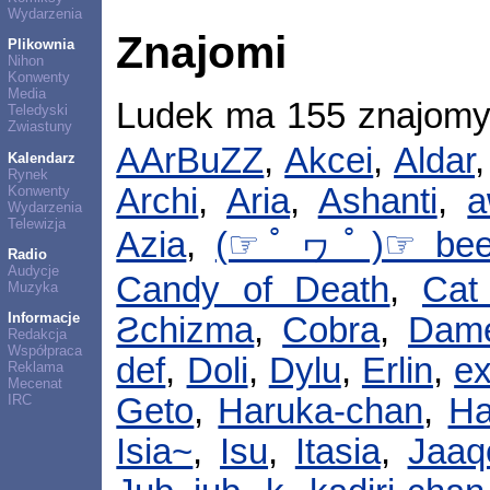
Wydarzenia
Znajomi
Plikownia
Nihon
Konwenty
Media
Ludek ma 155 znajom
Teledyski
Zwiastuny
AArBuZZ
,
Akcei
,
Aldar
Kalendarz
Rynek
Archi
,
Aria
,
Ashanti
,
a
Konwenty
Wydarzenia
Telewizja
Azia
,
(☞ﾟヮﾟ)☞ bee
Radio
Audycje
Candy of Death
,
Cat
Muzyka
Informacje
Ƨchizma
,
Cobra
,
Dam
Redakcja
Współpraca
def
,
Doli
,
Dylu
,
Erlin
,
ex
Reklama
Mecenat
IRC
Geto
,
Haruka-chan
,
Ha
Isia~
,
Isu
,
Itasia
,
Jaaq